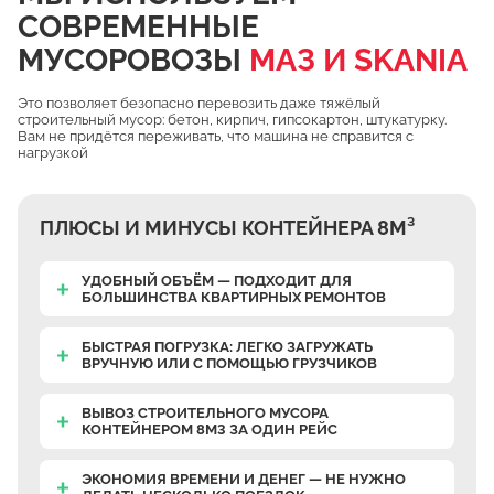
СОВРЕМЕННЫЕ
Чулково
МУСОРОВОЗЫ
МАЗ И SKANIA
Осеченки
Поповка
Это позволяет безопасно перевозить даже тяжёлый
строительный мусор: бетон, кирпич, гипсокартон, штукатурку.
Донино
Вам не придётся переживать, что машина не справится с
нагрузкой
Михайловская Слобода
Кулаково
ПЛЮСЫ И МИНУСЫ КОНТЕЙНЕРА 8М³
Дурниха
Поповка
УДОБНЫЙ ОБЪЁМ — ПОДХОДИТ ДЛЯ
БОЛЬШИНСТВА КВАРТИРНЫХ РЕМОНТОВ
Синьково
Еганово
БЫСТРАЯ ПОГРУЗКА: ЛЕГКО ЗАГРУЖАТЬ
ВРУЧНУЮ
ИЛИ С ПОМОЩЬЮ ГРУЗЧИКОВ
Кривцы
Заозерье
ВЫВОЗ СТРОИТЕЛЬНОГО МУСОРА
КОНТЕЙНЕРОМ 8М3 ЗА ОДИН РЕЙС
Тяжино
Бритово
ЭКОНОМИЯ ВРЕМЕНИ И ДЕНЕГ — НЕ НУЖНО