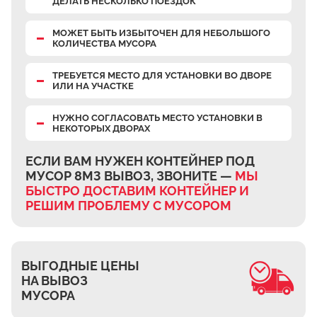
ДЕЛАТЬ НЕСКОЛЬКО ПОЕЗДОК
Верхнее Велино
Ивановка
МОЖЕТ БЫТЬ ИЗБЫТОЧЕН
ДЛЯ НЕБОЛЬШОГО
КОЛИЧЕСТВА МУСОРА
Становое
ТРЕБУЕТСЯ МЕСТО
ДЛЯ УСТАНОВКИ ВО ДВОРЕ
Нижнее Велино
ИЛИ НА УЧАСТКЕ
Шилово
НУЖНО СОГЛАСОВАТЬ МЕСТО УСТАНОВКИ В
Каменное Тяжино
НЕКОТОРЫХ ДВОРАХ
Паткино
ЕСЛИ ВАМ НУЖЕН КОНТЕЙНЕР ПОД
Зелёная Слобода
МУСОР 8М3 ВЫВОЗ, ЗВОНИТЕ —
МЫ
Апариха
БЫСТРО ДОСТАВИМ КОНТЕЙНЕР И
РЕШИМ ПРОБЛЕМУ С МУСОРОМ
Прудки
Ильинское
Запрудное
ВЫГОДНЫЕ ЦЕНЫ
Редькино
НА ВЫВОЗ
МУСОРА
Малое Саврасово