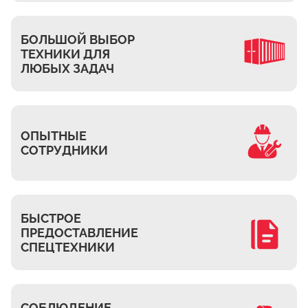
Ждановское
Жуково
БОЛЬШОЙ ВЫБОР
Петровское
ТЕХНИКИ ДЛЯ
Подберёзное
ЛЮБЫХ ЗАДАЧ
Сельцо
КП Новая Европа
Томилино
ОПЫТНЫЕ
СОТРУДНИКИ
Октябрьский
Малаховка
Мирный
Токарёво
БЫСТРОЕ
ПРЕДОСТАВЛЕНИЕ
Жилино-1
СПЕЦТЕХНИКИ
Пехорка
Жилино-2
Чкалово
СОБЛЮДЕНИЕ