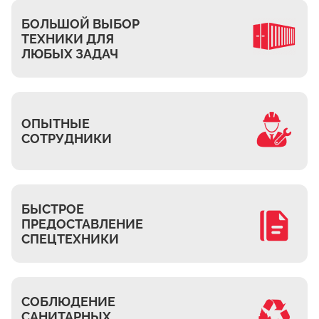
Ждановское
БОЛЬШОЙ ВЫБОР
Жуково
ТЕХНИКИ ДЛЯ
Петровское
ЛЮБЫХ ЗАДАЧ
Подберёзное
Сельцо
КП Новая Европа
ОПЫТНЫЕ
Томилино
СОТРУДНИКИ
Октябрьский
Малаховка
Мирный
БЫСТРОЕ
ПРЕДОСТАВЛЕНИЕ
Токарёво
СПЕЦТЕХНИКИ
Жилино-1
Пехорка
Жилино-2
СОБЛЮДЕНИЕ
Чкалово
САНИТАРНЫХ