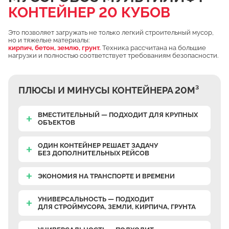
КОНТЕЙНЕР 20 КУБОВ
Чулково
Осеченки
Это позволяет загружать не только легкий строительный мусор,
но и тяжелые материалы:
Поповка
кирпич, бетон, землю, грунт.
Техника рассчитана на большие
нагрузки и полностью соответствует требованиям безопасности.
Донино
Михайловская Слобода
ПЛЮСЫ И МИНУСЫ КОНТЕЙНЕРА 20М³
Кулаково
Дурниха
ВМЕСТИТЕЛЬНЫЙ — ПОДХОДИТ ДЛЯ КРУПНЫХ
ОБЪЕКТОВ
Поповка
Синьково
ОДИН КОНТЕЙНЕР РЕШАЕТ ЗАДАЧУ
БЕЗ ДОПОЛНИТЕЛЬНЫХ РЕЙСОВ
Еганово
Кривцы
ЭКОНОМИЯ НА ТРАНСПОРТЕ И ВРЕМЕНИ
Заозерье
УНИВЕРСАЛЬНОСТЬ — ПОДХОДИТ
Тяжино
ДЛЯ СТРОЙМУСОРА, ЗЕМЛИ, КИРПИЧА, ГРУНТА
Бритово