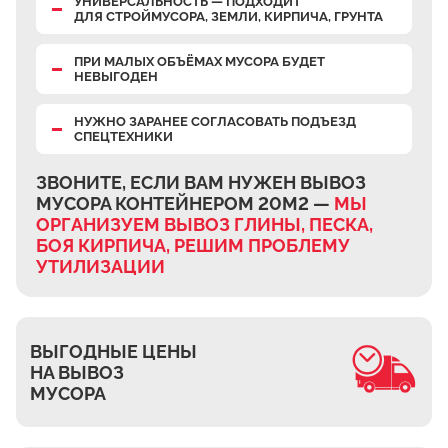
УНИВЕРСАЛЬНОСТЬ — ПОДХОДИТ
Верхнее Велино
ДЛЯ СТРОЙМУСОРА, ЗЕМЛИ, КИРПИЧА, ГРУНТА
Ивановка
ПРИ МАЛЫХ ОБЪЁМАХ МУСОРА БУДЕТ
НЕВЫГОДЕН
Становое
Нижнее Велино
НУЖНО ЗАРАНЕЕ СОГЛАСОВАТЬ ПОДЪЕЗД
СПЕЦТЕХНИКИ
Шилово
Каменное Тяжино
ЗВОНИТЕ, ЕСЛИ ВАМ НУЖЕН ВЫВОЗ
МУСОРА КОНТЕЙНЕРОМ 20М2 —
МЫ
Паткино
ОРГАНИЗУЕМ ВЫВОЗ ГЛИНЫ, ПЕСКА,
Зелёная Слобода
БОЯ КИРПИЧА, РЕШИМ ПРОБЛЕМУ
Апариха
УТИЛИЗАЦИИ
Прудки
Ильинское
ВЫГОДНЫЕ ЦЕНЫ
Запрудное
НА ВЫВОЗ
Редькино
МУСОРА
Малое Саврасово