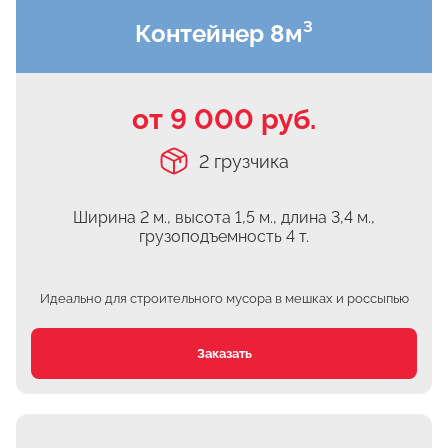
Контейнер 8м³
Чулково
Осеченки
Поповка
от 9 000 руб.
Донино
Михайловская Слобода
2 грузчика
Кулаково
Дурниха
Ширина 2 м., высота 1,5 м.,
длина 3,4 м.,
грузоподъемность 4 т.
Поповка
Синьково
Идеально для строительного мусора
в мешках и россыпью
Еганово
Кривцы
Заказать
Заозерье
Тяжино
Бритово