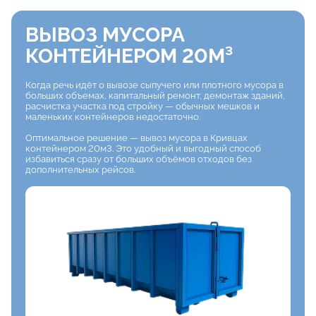
ВЫВОЗ МУСОРА
КОНТЕЙНЕРОМ 20М³
Когда речь идёт о вывозе сыпучего или плотного мусора в
больших объемах, капитальный ремонт, демонтаж зданий,
расчистка участка под стройку — обычных мешков и
маленьких контейнеров недостаточно.
Оптимальное решение — вывоз мусора в Кривцах
контейнером 20м3. Это удобный и выгодный способ
избавиться сразу от больших объёмов отходов без
дополнительных рейсов.