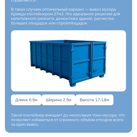
справляются.
В таких случаях оптимальный вариант — вывоз мусора
Кривцы контейнером 27м3. Это идеальное решение для
капитального ремонта, демонтажа зданий, расчистки
больших площадок или стройплощадок
Длина: 6,5м
Ширина: 2,5м
Высота: 1,7-1,8м
Такой контейнер вмещает
до нескольких тонн мусора, что
позволяет избавиться от огромного объёма отходов
всего
за один вывоз.