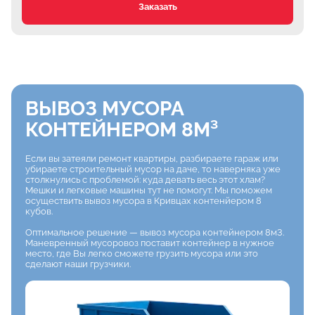
Заказать
ВЫВОЗ МУСОРА
КОНТЕЙНЕРОМ 8М³
Если вы затеяли ремонт квартиры, разбираете гараж или
убираете строительный мусор
на даче, то наверняка уже
столкнулись с проблемой: куда девать весь этот хлам?
Мешки
и легковые машины тут не помогут. Мы поможем
осуществить вывоз мусора в Кривцах контенйером 8
кубов.
Оптимальное решение — вывоз мусора контейнером 8м3.
Маневренный мусоровоз
поставит контейнер в нужное
место, где Вы легко сможете грузить мусора или это
сделают наши грузчики.