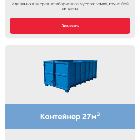
Ждановское
Идеально для среднегабаритного мусора: земля, грунт, бой
киприча
Жуково
Петровское
Заказать
Подберёзное
Сельцо
КП Новая Европа
Томилино
Октябрьский
Малаховка
Мирный
Токарёво
Жилино-1
Контейнер 27м³
Пехорка
Жилино-2
Чкалово