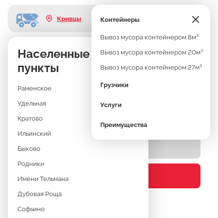
Кривцы
Контейнеры
Вывоз мусора контейнером 8м³
Узнать стоимость
Населенные
ВЫВОЗ МУСОРА
Вывоз мусора контейнером 20м³
пункты
Вывоз мусора контейнером 27м³
КРИВЦЫ
Грузчики
Раменское
Удельная
Услуги
КОНТЕЙНЕРЫ 8М³, 20М³, 27М³
Кратово
Преимущества
Ильинский
Быково
Родники
Узнать стоимость
Имени Тельмана
Дубовая Роща
Софьино