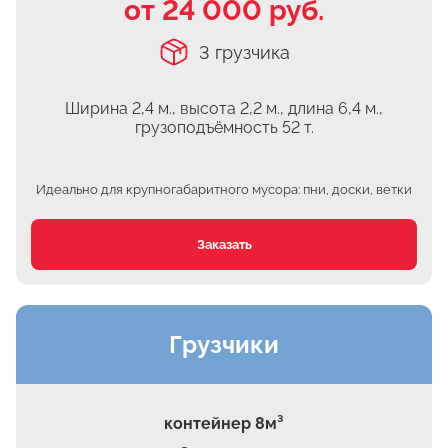
от 24 000 руб.
Часовня
3 грузчика
Михнево
Островцы
Ширина 2,4 м., высота 2,2 м.,
длина 6,4 м.,
ДНТ Сосновый Бор
грузоподъёмность 52 т.
КП Белый берег
Верхнее Мячково
Идеально для крупногабаритного мусора: пни, доски, ветки
Лыткарино
МЭЗ
Заказать
Володарского
Грузчики
контейнер 8м³