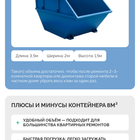
Длина: 3,5м
Ширина: 2м
Высота: 1,5м
Такого объёма достаточно,
чтобы после ремонта
2–3-
комнатной квартиры
или демонтажа старой мебели
в
частном доме убрать весь хлам
за один раз.
ПЛЮСЫ И МИНУСЫ КОНТЕЙНЕРА 8М³
УДОБНЫЙ ОБЪЁМ — ПОДХОДИТ ДЛЯ
БОЛЬШИНСТВА КВАРТИРНЫХ РЕМОНТОВ
БЫСТРАЯ ПОГРУЗКА: ЛЕГКО ЗАГРУЖАТЬ