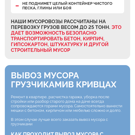
НЕ ПОДНИМЕТ ЦЕЛЫЙ КОНТЕЙНЕР ЧИСТОГО
ПЕСКА, ГЛИНЫ ИЛИ БОЯ
НАШИ МУСОРОВОЗЫ РАССЧИТАНЫ НА
ПЕРЕВОЗКУ ГРУЗОВ ВЕСОМ ДО 25 ТОНН.
ЭТО
ДАЕТ ВОЗМОЖНОСТЬ БЕЗОПАСНО
ТРАНСПОРТИРОВАТЬ БЕТОН, КИРПИЧ,
ГИПСОКАРТОН, ШТУКАТУРКУ И ДРУГОЙ
СТРОИТЕЛЬНЫЙ МУСОР
ВЫВОЗ МУСОРА
ГРУЗЧИКАМИ
В КРИВЦАХ
Ремонт в квартире, расчистка гаража, уборка после
стройки или разбор старого дома на даче всегда
сопровождаются горами мусора. Самостоятельно вынести
мешки с бетоном, кирпичом или мебелью сложно и долго.
В этом случае лучше всего заказать вывоз мусора с
грузчиками
КАК ПРОХОДИТ ВЫВОЗ МУСОРА С