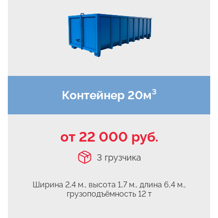
Верхнее Велино
Ивановка
Становое
Нижнее Велино
Шилово
Каменное Тяжино
Контейнер 20м³
Паткино
Зелёная Слобода
Апариха
от 22 000 руб.
Прудки
3 грузчика
Ильинское
Запрудное
Ширина 2,4 м., высота 1,7 м.,
длина 6,4 м.,
Редькино
грузоподъёмность 12 т
Малое Саврасово