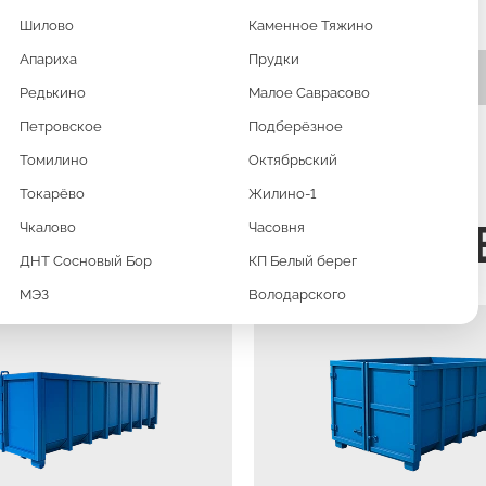
Шилово
Каменное Тяжино
Апариха
Прудки
Редькино
Малое Саврасово
Петровское
Подберёзное
Томилино
Октябрьский
Токарёво
Жилино-1
ХНИКА И КОНТЕЙН
Чкалово
Часовня
ДНТ Сосновый Бор
КП Белый берег
МЭЗ
Володарского