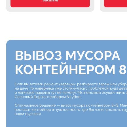
Заказать
ВЫВОЗ МУСОРА
КОНТЕЙНЕРОМ 8
Если вы затеяли ремонт квартиры, разбираете гараж или уби
на даче, то наверняка уже столкнулись с проблемой: куда дев
и легковые машины тут не помогут. Мы поможем осуществить 
Сосновый Бор контенйером 8 кубов.
Оптимальное решение — вывоз мусора контейнером 8м3. Ма
поставит контейнер в нужное место, где Вы легко сможете гр
наши грузчики.