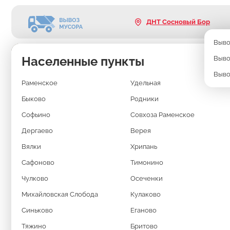
ДНТ Сосновый Бор
Выво
Населенные пункты
Выво
Выво
Раменское
Удельная
Быково
Родники
Софьино
Совхоза Раменское
Дергаево
Верея
ВЫВОЗ МУСО
Вялки
Хрипань
Сафоново
Тимонино
ДНТ СОСНОВ
Чулково
Осеченки
Михайловская Слобода
Кулаково
БОР
Синьково
Еганово
Тяжино
Бритово