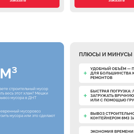
Заказать
Заказать
ПЛЮСЫ И МИНУСЫ 
М³
УДОБНЫЙ ОБЪЁМ — 
ДЛЯ БОЛЬШИНСТВА 
РЕМОНТОВ
раете строительный мусор
БЫСТРАЯ ПОГРУЗКА: 
ать весь этот хлам? Мешки
ЗАГРУЖАТЬ ВРУЧНУЮ
вывоз мусора в ДНТ
ИЛИ С ПОМОЩЬЮ ГР
невренный мусоровоз
ВЫВОЗ СТРОИТЕЛЬН
узить мусора или это сделают
КОНТЕЙНЕРОМ 8М3 З
ЭКОНОМИЯ ВРЕМЕНИ 