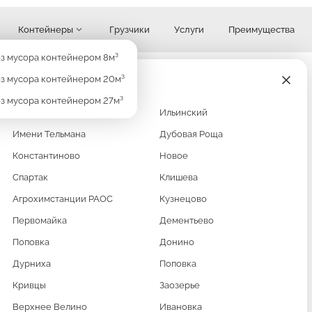
Контейнеры
Грузчики
Услуги
Преимущества
Узнать стоимость
з мусора контейнером 8м³
з мусора контейнером 20м³
з мусора контейнером 27м³
Кратово
Ильинский
Имени Тельмана
Дубовая Роща
Константиново
Новое
Спартак
Клишева
РА
Агрохимстанции РАОС
Кузнецово
Первомайка
Дементьево
ЫЙ
Поповка
Донино
Дурниха
Поповка
Кривцы
Заозерье
Верхнее Велино
Ивановка