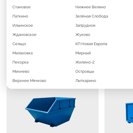
Становое
Нижнее Велино
КОНТЕЙНЕРЫ 8М³, 20М³, 27М³
Паткино
Зелёная Слобода
Ильинское
Запрудное
Ждановское
Жуково
Сельцо
КП Новая Европа
Малаховка
Мирный
СПЕЦИАЛЬНАЯ ТЕ
Пехорка
Жилино-2
Михнево
Островцы
Верхнее Мячково
Лыткарино