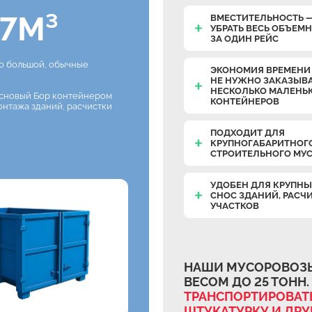
7М³
ВМЕСТИТЕЛЬНОСТЬ 
УБРАТЬ ВЕСЬ ОБЪЕМ
ЗА ОДИН РЕЙС
но большой, обычные
ЭКОНОМИЯ ВРЕМЕНИ 
НЕ НУЖНО ЗАКАЗЫВ
НЕСКОЛЬКО МАЛЕНЬ
основый Бор контейнером
КОНТЕЙНЕРОВ
онтажа зданий, расчистки
ПОДХОДИТ ДЛЯ
КРУПНОГАБАРИТНОГ
СТРОИТЕЛЬНОГО МУ
УДОБЕН ДЛЯ КРУПНЫ
СНОС ЗДАНИЙ, РАСЧ
УЧАСТКОВ
НАШИ МУСОРОВОЗЫ
ВЕСОМ ДО 25 ТОНН.
ТРАНСПОРТИРОВАТЬ
ШТУКАТУРКУ И ДР