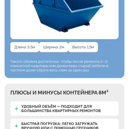
Длина: 3,5м
Ширина: 2м
Высота: 1,5м
Такого объёма достаточно,
чтобы после ремонта
2–3-
комнатной квартиры
или демонтажа старой мебели
в
частном доме убрать весь хлам
за один раз.
ПЛЮСЫ И МИНУСЫ КОНТЕЙНЕРА 8М³
УДОБНЫЙ ОБЪЁМ — ПОДХОДИТ ДЛЯ
БОЛЬШИНСТВА КВАРТИРНЫХ РЕМОНТОВ
БЫСТРАЯ ПОГРУЗКА: ЛЕГКО ЗАГРУЖАТЬ
ВРУЧНУЮ
ИЛИ С ПОМОЩЬЮ ГРУЗЧИКОВ