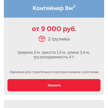
Контейнер 8м³
Чулково
Осеченки
Поповка
от 9 000 руб.
Донино
Михайловская Слобода
2 грузчика
Кулаково
Дурниха
Ширина 2 м., высота 1,5 м.,
длина 3,4 м.,
грузоподъемность 4 т.
Поповка
Синьково
Идеально для строительного мусора
в мешках и россыпью
Еганово
Кривцы
Заказать
Заозерье
Тяжино
Бритово