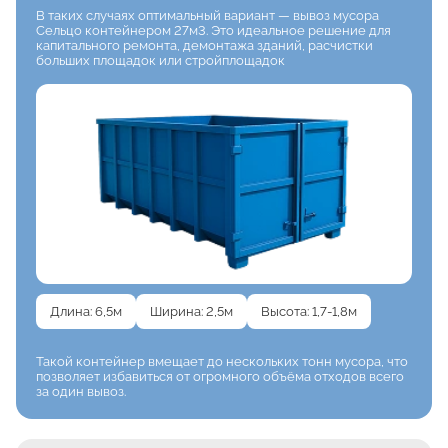
В таких случаях оптимальный вариант — вывоз мусора
Сельцо контейнером 27м3. Это идеальное решение для
капитального ремонта, демонтажа зданий, расчистки
больших площадок или стройплощадок
Длина: 6,5м
Ширина: 2,5м
Высота: 1,7-1,8м
Такой контейнер вмещает
до нескольких тонн мусора, что
позволяет избавиться от огромного объёма отходов
всего
за один вывоз.