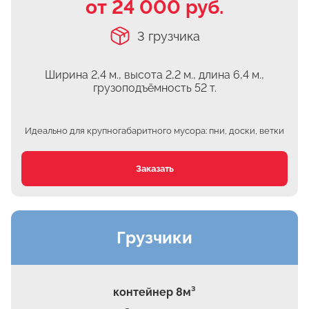
от 24 000 руб.
Часовня
3 грузчика
Михнево
Островцы
Ширина 2,4 м., высота 2,2 м.,
длина 6,4 м.,
ДНТ Сосновый Бор
грузоподъёмность 52 т.
КП Белый берег
Верхнее Мячково
Идеально для крупногабаритного мусора: пни, доски, ветки
Лыткарино
МЭЗ
Заказать
Володарского
Грузчики
контейнер 8м³