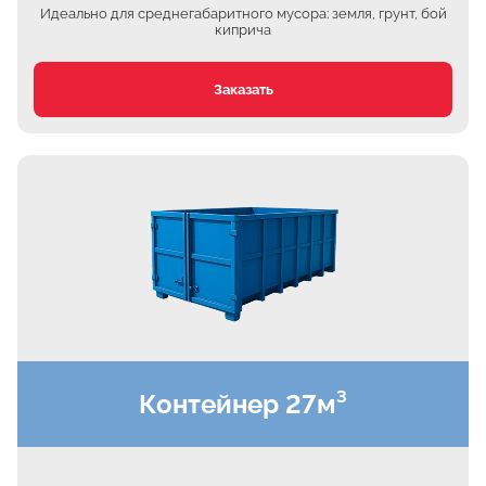
Ждановское
Идеально для среднегабаритного мусора: земля, грунт, бой
киприча
Жуково
Петровское
Заказать
Подберёзное
Сельцо
КП Новая Европа
Томилино
Октябрьский
Малаховка
Мирный
Токарёво
Жилино-1
Контейнер 27м³
Пехорка
Жилино-2
Чкалово