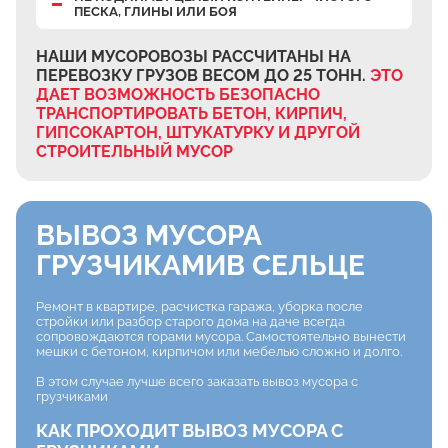
ПЕСКА, ГЛИНЫ ИЛИ БОЯ
НАШИ МУСОРОВОЗЫ РАССЧИТАНЫ НА
ПЕРЕВОЗКУ ГРУЗОВ ВЕСОМ ДО 25 ТОНН.
ЭТО
ДАЕТ ВОЗМОЖНОСТЬ БЕЗОПАСНО
ТРАНСПОРТИРОВАТЬ БЕТОН, КИРПИЧ,
ГИПСОКАРТОН, ШТУКАТУРКУ И ДРУГОЙ
СТРОИТЕЛЬНЫЙ МУСОР
ВЫВОЗ МУСОРА
ГРУЗЧИКАМИ
В СЕЛЬЦЕ
Ремонт в квартире, расчистка гаража, уборка после
стройки или разбор старого дома на даче всегда
сопровождаются горами мусора. Самостоятельно вынести
мешки с бетоном, кирпичом или мебелью сложно и долго.
В этом случае лучше всего заказать вывоз мусора с
грузчиками
КАК ПРОХОДИТ ВЫВОЗ МУСОРА С