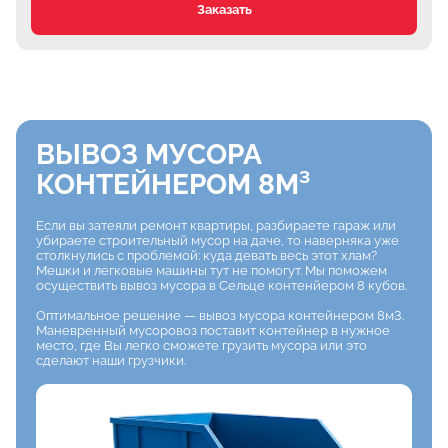
Заказать
ВЫВОЗ МУСОРА
КОНТЕЙНЕРОМ 8М³
Если вы затеяли ремонт квартиры, разбираете гараж или
убираете строительный мусор
на даче, то наверняка уже
столкнулись с проблемой: куда девать весь этот хлам?
Мешки
и легковые машины тут не помогут. Мы поможем
осуществить вывоз мусора в Сельце контенйером 8 кубов.
Оптимальное решение — вывоз мусора контейнером 8м3.
Маневренный мусоровоз
поставит контейнер в нужное
место, где Вы легко сможете грузить мусора или это
сделают наши грузчики.