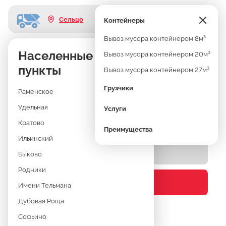
Сельцо
Контейнеры
Вывоз мусора контейнером 8м³
Узнать стоимость
Населенные
ВЫВОЗ МУСОРА
Вывоз мусора контейнером 20м³
пункты
Вывоз мусора контейнером 27м³
СЕЛЬЦО
Грузчики
Раменское
Удельная
Услуги
КОНТЕЙНЕРЫ 8М³, 20М³, 27М³
Кратово
Преимущества
Ильинский
Быково
Родники
Узнать стоимость
Имени Тельмана
Дубовая Роща
Софьино