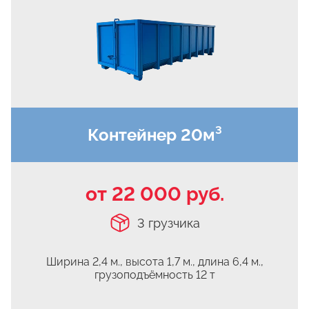
Верхнее Велино
Ивановка
Становое
Нижнее Велино
Шилово
Каменное Тяжино
Контейнер 20м³
Паткино
Зелёная Слобода
Апариха
от 22 000 руб.
Прудки
3 грузчика
Ильинское
Запрудное
Ширина 2,4 м., высота 1,7 м.,
длина 6,4 м.,
Редькино
грузоподъёмность 12 т
Малое Саврасово