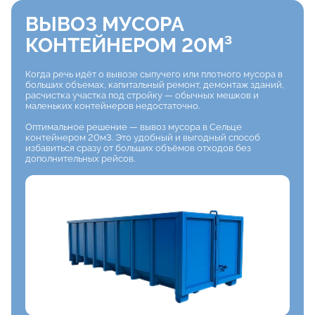
ВЫВОЗ МУСОРА
КОНТЕЙНЕРОМ 20М³
Когда речь идёт о вывозе сыпучего или плотного мусора в
больших объемах, капитальный ремонт, демонтаж зданий,
расчистка участка под стройку — обычных мешков и
маленьких контейнеров недостаточно.
Оптимальное решение — вывоз мусора в Сельце
контейнером 20м3. Это удобный и выгодный способ
избавиться сразу от больших объёмов отходов без
дополнительных рейсов.