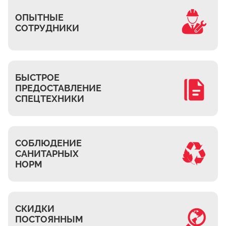
Часовня
ОПЫТНЫЕ
Михнево
СОТРУДНИКИ
Островцы
ДНТ Сосновый Бор
КП Белый берег
БЫСТРОЕ
ПРЕДОСТАВЛЕНИЕ
Верхнее Мячково
СПЕЦТЕХНИКИ
Лыткарино
МЭЗ
Володарского
СОБЛЮДЕНИЕ
САНИТАРНЫХ
НОРМ
СКИДКИ
ПОСТОЯННЫМ