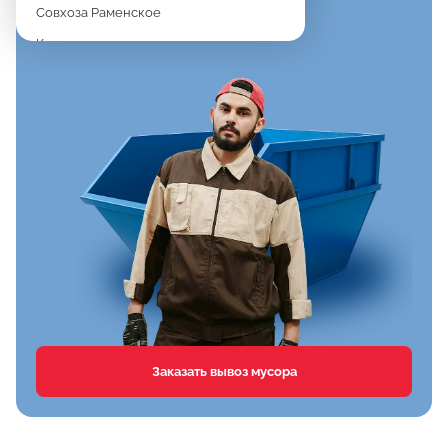
Совхоза Раменское
Константиново
Новое
Дергаево
Верея
Спартак
Клишева
Вялки
Хрипань
Агрохимстанции РАОС
Кузнецово
Сафоново
Заказать вывоз мусора
Тимонино
Первомайка
Дементьево