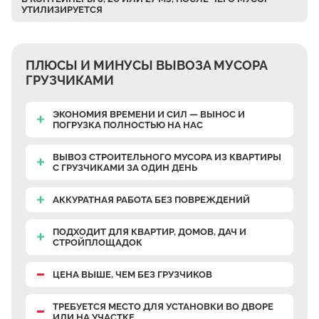
УТИЛИЗИРУЕТСЯ
Верхнее Велино
Ивановка
Становое
ПЛЮСЫ И МИНУСЫ ВЫВОЗА МУСОРА
Нижнее Велино
ГРУЗЧИКАМИ
Шилово
ЭКОНОМИЯ ВРЕМЕНИ И СИЛ — ВЫНОС И
Каменное Тяжино
ПОГРУЗКА ПОЛНОСТЬЮ НА НАС
Паткино
ВЫВОЗ СТРОИТЕЛЬНОГО МУСОРА ИЗ КВАРТИРЫ
Зелёная Слобода
С ГРУЗЧИКАМИ
ЗА ОДИН ДЕНЬ
Апариха
АККУРАТНАЯ РАБОТА
БЕЗ ПОВРЕЖДЕНИЙ
Прудки
ПОДХОДИТ ДЛЯ КВАРТИР, ДОМОВ, ДАЧ И
Ильинское
СТРОЙПЛОЩАДОК
Запрудное
ЦЕНА ВЫШЕ, ЧЕМ БЕЗ ГРУЗЧИКОВ
Редькино
Малое Саврасово
ТРЕБУЕТСЯ МЕСТО
ДЛЯ УСТАНОВКИ ВО ДВОРЕ
ИЛИ НА УЧАСТКЕ