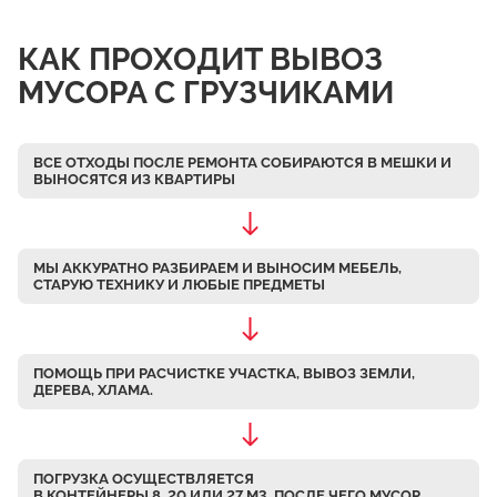
Чулково
КАК ПРОХОДИТ ВЫВОЗ
Осеченки
МУСОРА С ГРУЗЧИКАМИ
Поповка
Донино
ВСЕ ОТХОДЫ ПОСЛЕ РЕМОНТА СОБИРАЮТСЯ В МЕШКИ
И
Михайловская Слобода
ВЫНОСЯТСЯ ИЗ КВАРТИРЫ
Кулаково
Дурниха
МЫ АККУРАТНО РАЗБИРАЕМ
И ВЫНОСИМ МЕБЕЛЬ,
Поповка
СТАРУЮ ТЕХНИКУ И ЛЮБЫЕ ПРЕДМЕТЫ
Синьково
Еганово
ПОМОЩЬ ПРИ РАСЧИСТКЕ УЧАСТКА, ВЫВОЗ ЗЕМЛИ,
Кривцы
ДЕРЕВА, ХЛАМА.
Заозерье
Тяжино
ПОГРУЗКА ОСУЩЕСТВЛЯЕТСЯ
Бритово
В КОНТЕЙНЕРЫ 8, 20 ИЛИ 27 М3, ПОСЛЕ ЧЕГО МУСОР