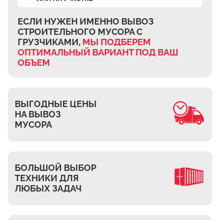
Ждановское
Жуково
ЕСЛИ НУЖЕН ИМЕННО ВЫВОЗ
СТРОИТЕЛЬНОГО МУСОРА
С
Петровское
ГРУЗЧИКАМИ,
МЫ ПОДБЕРЕМ
Подберёзное
ОПТИМАЛЬНЫЙ ВАРИАНТ
ПОД ВАШ
ОБЪЕМ
Сельцо
КП Новая Европа
Томилино
ВЫГОДНЫЕ ЦЕНЫ
Октябрьский
НА ВЫВОЗ
Малаховка
МУСОРА
Мирный
Токарёво
БОЛЬШОЙ ВЫБОР
Жилино-1
ТЕХНИКИ ДЛЯ
Пехорка
ЛЮБЫХ ЗАДАЧ
Жилино-2
Чкалово