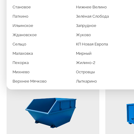
Становое
Нижнее Велино
КОНТЕЙНЕРЫ 8М³, 20М³, 27М³
Паткино
Зелёная Слобода
Ильинское
Запрудное
Ждановское
Жуково
Сельцо
КП Новая Европа
Малаховка
Мирный
СПЕЦИАЛЬНАЯ ТЕ
Пехорка
Жилино-2
Михнево
Островцы
Верхнее Мячково
Лыткарино