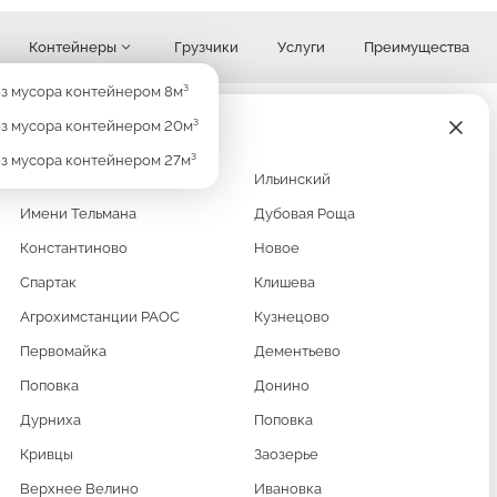
Контейнеры
Грузчики
Услуги
Преимущества
Узнать стоимость
з мусора контейнером 8м³
з мусора контейнером 20м³
з мусора контейнером 27м³
Кратово
Ильинский
Имени Тельмана
Дубовая Роща
Константиново
Новое
Спартак
Клишева
Агрохимстанции РАОС
Кузнецово
Первомайка
Дементьево
РА
Поповка
Донино
Дурниха
Поповка
Е
Кривцы
Заозерье
Верхнее Велино
Ивановка