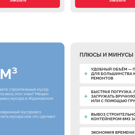
Заказать
Заказать
ПЛЮСЫ И МИНУСЫ 
М³
УДОБНЫЙ ОБЪЁМ — 
ДЛЯ БОЛЬШИНСТВА 
РЕМОНТОВ
раете строительный мусор
БЫСТРАЯ ПОГРУЗКА: 
ать весь этот хлам? Мешки
ЗАГРУЖАТЬ ВРУЧНУЮ
 вывоз мусора в Ждановском
ИЛИ С ПОМОЩЬЮ ГР
невренный мусоровоз
ВЫВОЗ СТРОИТЕЛЬН
узить мусора или это сделают
КОНТЕЙНЕРОМ 8М3 З
ЭКОНОМИЯ ВРЕМЕНИ 