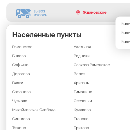
Ждановское
Выво
Населенные пункты
Выво
Выво
Раменское
Удельная
Быково
Родники
Софьино
Совхоза Раменское
Дергаево
Верея
Вялки
Хрипань
Сафоново
Тимонино
ВЫВОЗ МУСО
Чулково
Осеченки
Михайловская Слобода
Кулаково
ЖДАНОВСКО
Синьково
Еганово
Тяжино
Бритово