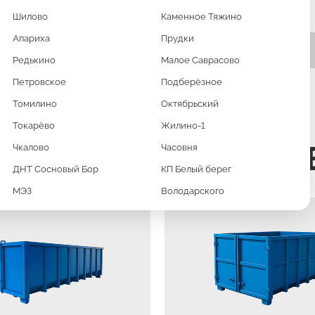
Шилово
Каменное Тяжино
Апариха
Прудки
Редькино
Малое Саврасово
Петровское
Подберёзное
Томилино
Октябрьский
Токарёво
Жилино-1
ХНИКА И КОНТЕЙН
Чкалово
Часовня
ДНТ Сосновый Бор
КП Белый берег
МЭЗ
Володарского