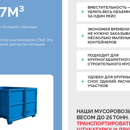
7М³
ВМЕСТИТЕЛЬНОСТЬ 
УБРАТЬ ВЕСЬ ОБЪЕМ
ЗА ОДИН РЕЙС
но большой, обычные
ЭКОНОМИЯ ВРЕМЕНИ 
НЕ НУЖНО ЗАКАЗЫВ
НЕСКОЛЬКО МАЛЕНЬ
вское контейнером 27м3. Это
КОНТЕЙНЕРОВ
аний, расчистки больших
ПОДХОДИТ ДЛЯ
КРУПНОГАБАРИТНОГ
СТРОИТЕЛЬНОГО МУ
УДОБЕН ДЛЯ КРУПНЫ
СНОС ЗДАНИЙ, РАСЧ
УЧАСТКОВ
НАШИ МУСОРОВОЗЫ
ВЕСОМ ДО 25 ТОНН.
ТРАНСПОРТИРОВАТЬ
ШТУКАТУРКУ И ДР