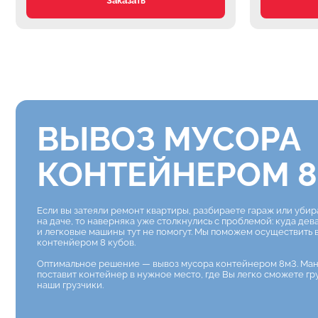
Заказать
ВЫВОЗ МУСОРА
КОНТЕЙНЕРОМ 8
Если вы затеяли ремонт квартиры, разбираете гараж или уби
на даче, то наверняка уже столкнулись с проблемой: куда дев
и легковые машины тут не помогут. Мы поможем осуществить
контенйером 8 кубов.
Оптимальное решение — вывоз мусора контейнером 8м3. Ма
поставит контейнер в нужное место, где Вы легко сможете гр
наши грузчики.