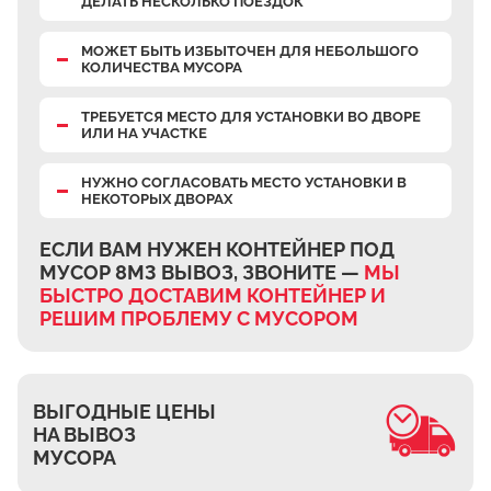
ДЕЛАТЬ НЕСКОЛЬКО ПОЕЗДОК
Верхнее Велино
Ивановка
МОЖЕТ БЫТЬ ИЗБЫТОЧЕН
ДЛЯ НЕБОЛЬШОГО
КОЛИЧЕСТВА МУСОРА
Становое
ТРЕБУЕТСЯ МЕСТО
ДЛЯ УСТАНОВКИ ВО ДВОРЕ
Нижнее Велино
ИЛИ НА УЧАСТКЕ
Шилово
НУЖНО СОГЛАСОВАТЬ МЕСТО УСТАНОВКИ В
Каменное Тяжино
НЕКОТОРЫХ ДВОРАХ
Паткино
ЕСЛИ ВАМ НУЖЕН КОНТЕЙНЕР ПОД
Зелёная Слобода
МУСОР 8М3 ВЫВОЗ, ЗВОНИТЕ —
МЫ
Апариха
БЫСТРО ДОСТАВИМ КОНТЕЙНЕР И
РЕШИМ ПРОБЛЕМУ С МУСОРОМ
Прудки
Ильинское
Запрудное
ВЫГОДНЫЕ ЦЕНЫ
Редькино
НА ВЫВОЗ
МУСОРА
Малое Саврасово