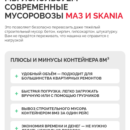
СОВРЕМЕННЫЕ
Чулково
МУСОРОВОЗЫ
МАЗ И SKANIA
Осеченки
Поповка
Это позволяет безопасно перевозить даже тяжёлый
строительный мусор: бетон, кирпич, гипсокартон, штукатурку.
Донино
Вам не придётся переживать, что машина не справится с
нагрузкой
Михайловская Слобода
Кулаково
ПЛЮСЫ И МИНУСЫ КОНТЕЙНЕРА 8М³
Дурниха
Поповка
УДОБНЫЙ ОБЪЁМ — ПОДХОДИТ ДЛЯ
БОЛЬШИНСТВА КВАРТИРНЫХ РЕМОНТОВ
Синьково
Еганово
БЫСТРАЯ ПОГРУЗКА: ЛЕГКО ЗАГРУЖАТЬ
ВРУЧНУЮ
ИЛИ С ПОМОЩЬЮ ГРУЗЧИКОВ
Кривцы
Заозерье
ВЫВОЗ СТРОИТЕЛЬНОГО МУСОРА
КОНТЕЙНЕРОМ 8М3 ЗА ОДИН РЕЙС
Тяжино
Бритово
ЭКОНОМИЯ ВРЕМЕНИ И ДЕНЕГ — НЕ НУЖНО