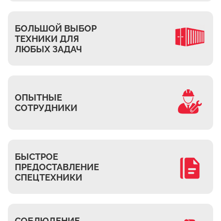
Ждановское
Жуково
БОЛЬШОЙ ВЫБОР
Петровское
ТЕХНИКИ ДЛЯ
Подберёзное
ЛЮБЫХ ЗАДАЧ
Сельцо
КП Новая Европа
Томилино
ОПЫТНЫЕ
СОТРУДНИКИ
Октябрьский
Малаховка
Мирный
Токарёво
БЫСТРОЕ
ПРЕДОСТАВЛЕНИЕ
Жилино-1
СПЕЦТЕХНИКИ
Пехорка
Жилино-2
Чкалово
СОБЛЮДЕНИЕ