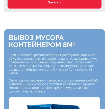
Заказать
ВЫВОЗ МУСОРА
КОНТЕЙНЕРОМ 8М³
Если вы затеяли ремонт квартиры, разбираете гараж или
убираете строительный мусор
на даче, то наверняка уже
столкнулись с проблемой: куда девать весь этот хлам?
Мешки
и легковые машины тут не помогут. Мы поможем
осуществить вывоз мусора в Синьково контенйером 8
кубов.
Оптимальное решение — вывоз мусора контейнером 8м3.
Маневренный мусоровоз
поставит контейнер в нужное
место, где Вы легко сможете грузить мусора или это
сделают наши грузчики.