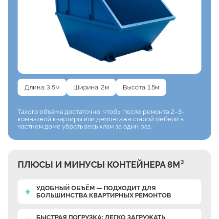
Длина: 3,5м
Ширина: 2м
Высота: 1,5м
Такого объёма достаточно,
чтобы после ремонта
2–3-
комнатной квартиры
или демонтажа старой мебели
в
частном доме убрать весь хлам
за один раз.
ПЛЮСЫ И МИНУСЫ КОНТЕЙНЕРА 8М³
УДОБНЫЙ ОБЪЁМ — ПОДХОДИТ ДЛЯ
БОЛЬШИНСТВА КВАРТИРНЫХ РЕМОНТОВ
БЫСТРАЯ ПОГРУЗКА: ЛЕГКО ЗАГРУЖАТЬ