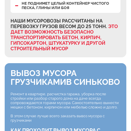
НЕ ПОДНИМЕТ ЦЕЛЫЙ КОНТЕЙНЕР ЧИСТОГО
ПЕСКА, ГЛИНЫ ИЛИ БОЯ
НАШИ МУСОРОВОЗЫ РАССЧИТАНЫ НА
ПЕРЕВОЗКУ ГРУЗОВ ВЕСОМ ДО 25 ТОНН.
ЭТО
ДАЕТ ВОЗМОЖНОСТЬ БЕЗОПАСНО
ТРАНСПОРТИРОВАТЬ БЕТОН, КИРПИЧ,
ГИПСОКАРТОН, ШТУКАТУРКУ И ДРУГОЙ
СТРОИТЕЛЬНЫЙ МУСОР
ВЫВОЗ МУСОРА
ГРУЗЧИКАМИ
В СИНЬКОВО
Ремонт в квартире, расчистка гаража, уборка после
стройки или разбор старого дома на даче всегда
сопровождаются горами мусора. Самостоятельно вынести
мешки с бетоном, кирпичом или мебелью сложно и долго.
В этом случае лучше всего заказать вывоз мусора с
грузчиками
КАК ПРОХОДИТ ВЫВОЗ МУСОРА С