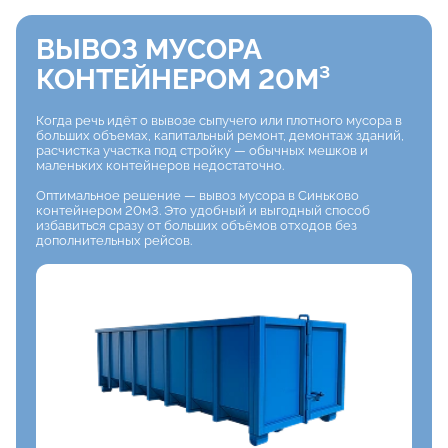
ВЫВОЗ МУСОРА
КОНТЕЙНЕРОМ 20М³
Когда речь идёт о вывозе сыпучего или плотного мусора в
больших объемах, капитальный ремонт, демонтаж зданий,
расчистка участка под стройку — обычных мешков и
маленьких контейнеров недостаточно.
Оптимальное решение — вывоз мусора в Синьково
контейнером 20м3. Это удобный и выгодный способ
избавиться сразу от больших объёмов отходов без
дополнительных рейсов.