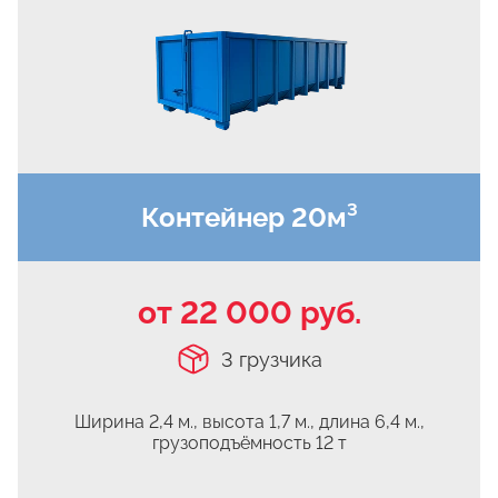
Верхнее Велино
Ивановка
Становое
Нижнее Велино
Шилово
Каменное Тяжино
Контейнер 20м³
Паткино
Зелёная Слобода
Апариха
от 22 000 руб.
Прудки
3 грузчика
Ильинское
Запрудное
Ширина 2,4 м., высота 1,7 м.,
длина 6,4 м.,
Редькино
грузоподъёмность 12 т
Малое Саврасово