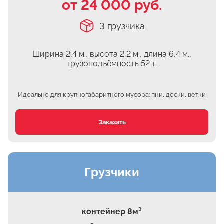
от 24 000 руб.
Часовня
3 грузчика
Михнево
Островцы
Ширина 2,4 м., высота 2,2 м.,
длина 6,4 м.,
ДНТ Сосновый Бор
грузоподъёмность 52 т.
КП Белый берег
Верхнее Мячково
Идеально для крупногабаритного мусора: пни, доски, ветки
Лыткарино
МЭЗ
Заказать
Володарского
Грузчики
контейнер 8м³