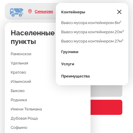
Синьково
Контейнеры
Вывоз мусора контейнером 8м³
Узнать стоимость
Населенные
ВЫВОЗ МУСОРА
Вывоз мусора контейнером 20м³
пункты
Вывоз мусора контейнером 27м³
СИНЬКОВО
Грузчики
Раменское
Удельная
Услуги
КОНТЕЙНЕРЫ 8М³, 20М³, 27М³
Кратово
Преимущества
Ильинский
Быково
Родники
Узнать стоимость
Имени Тельмана
Дубовая Роща
Софьино