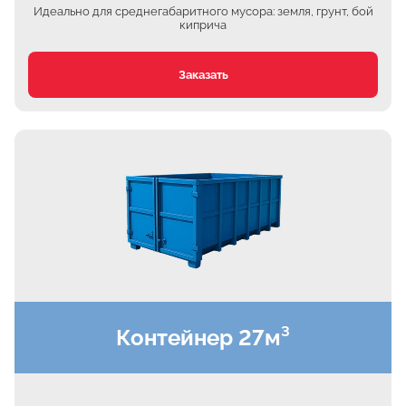
Ждановское
Идеально для среднегабаритного мусора: земля, грунт, бой
киприча
Жуково
Петровское
Заказать
Подберёзное
Сельцо
КП Новая Европа
Томилино
Октябрьский
Малаховка
Мирный
Токарёво
Жилино-1
Контейнер 27м³
Пехорка
Жилино-2
Чкалово