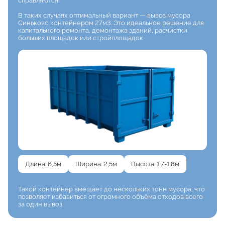
справляются.
В таких случаях оптимальный вариант — вывоз мусора
Синьково контейнером 27м3. Это идеальное решение для
капитального ремонта, демонтажа зданий, расчистки
больших площадок или стройплощадок
Длина: 6,5м
Ширина: 2,5м
Высота: 1,7-1,8м
Такой контейнер вмещает
до нескольких тонн мусора, что
позволяет избавиться от огромного объёма отходов
всего
за один вывоз.