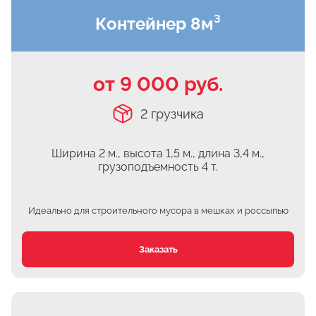
Контейнер 8м³
Чулково
Осеченки
Поповка
от 9 000 руб.
Донино
Михайловская Слобода
2 грузчика
Кулаково
Дурниха
Ширина 2 м., высота 1,5 м.,
длина 3,4 м.,
грузоподъемность 4 т.
Поповка
Синьково
Идеально для строительного мусора
в мешках и россыпью
Еганово
Кривцы
Заказать
Заозерье
Тяжино
Бритово