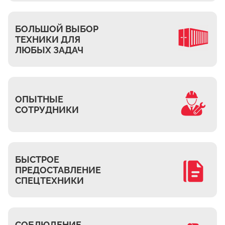
Ждановское
Жуково
БОЛЬШОЙ ВЫБОР
Петровское
ТЕХНИКИ ДЛЯ
Подберёзное
ЛЮБЫХ ЗАДАЧ
Сельцо
КП Новая Европа
Томилино
ОПЫТНЫЕ
СОТРУДНИКИ
Октябрьский
Малаховка
Мирный
Токарёво
БЫСТРОЕ
ПРЕДОСТАВЛЕНИЕ
Жилино-1
СПЕЦТЕХНИКИ
Пехорка
Жилино-2
Чкалово
СОБЛЮДЕНИЕ