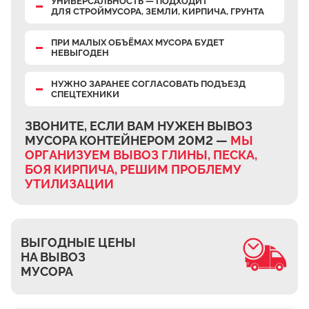
УНИВЕРСАЛЬНОСТЬ — ПОДХОДИТ
Верхнее Велино
ДЛЯ СТРОЙМУСОРА, ЗЕМЛИ, КИРПИЧА, ГРУНТА
Ивановка
ПРИ МАЛЫХ ОБЪЁМАХ МУСОРА БУДЕТ
НЕВЫГОДЕН
Становое
Нижнее Велино
НУЖНО ЗАРАНЕЕ СОГЛАСОВАТЬ ПОДЪЕЗД
СПЕЦТЕХНИКИ
Шилово
Каменное Тяжино
ЗВОНИТЕ, ЕСЛИ ВАМ НУЖЕН ВЫВОЗ
МУСОРА КОНТЕЙНЕРОМ 20М2 —
МЫ
Паткино
ОРГАНИЗУЕМ ВЫВОЗ ГЛИНЫ, ПЕСКА,
Зелёная Слобода
БОЯ КИРПИЧА, РЕШИМ ПРОБЛЕМУ
Апариха
УТИЛИЗАЦИИ
Прудки
Ильинское
ВЫГОДНЫЕ ЦЕНЫ
Запрудное
НА ВЫВОЗ
Редькино
МУСОРА
Малое Саврасово