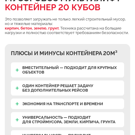
КОНТЕЙНЕР 20 КУБОВ
Чулково
Осеченки
Это позволяет загружать не только легкий строительный мусор,
но и тяжелые материалы:
Поповка
кирпич, бетон, землю, грунт.
Техника рассчитана на большие
нагрузки и полностью соответствует требованиям безопасности.
Донино
Михайловская Слобода
ПЛЮСЫ И МИНУСЫ КОНТЕЙНЕРА 20М³
Кулаково
Дурниха
ВМЕСТИТЕЛЬНЫЙ — ПОДХОДИТ ДЛЯ КРУПНЫХ
ОБЪЕКТОВ
Поповка
Синьково
ОДИН КОНТЕЙНЕР РЕШАЕТ ЗАДАЧУ
БЕЗ ДОПОЛНИТЕЛЬНЫХ РЕЙСОВ
Еганово
Кривцы
ЭКОНОМИЯ НА ТРАНСПОРТЕ И ВРЕМЕНИ
Заозерье
УНИВЕРСАЛЬНОСТЬ — ПОДХОДИТ
Тяжино
ДЛЯ СТРОЙМУСОРА, ЗЕМЛИ, КИРПИЧА, ГРУНТА
Бритово