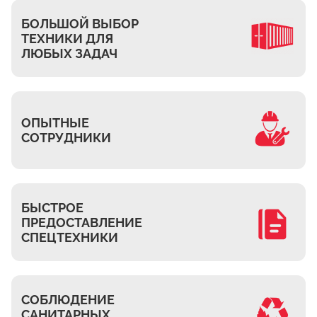
Ждановское
БОЛЬШОЙ ВЫБОР
Жуково
ТЕХНИКИ ДЛЯ
Петровское
ЛЮБЫХ ЗАДАЧ
Подберёзное
Сельцо
КП Новая Европа
ОПЫТНЫЕ
Томилино
СОТРУДНИКИ
Октябрьский
Малаховка
Мирный
БЫСТРОЕ
ПРЕДОСТАВЛЕНИЕ
Токарёво
СПЕЦТЕХНИКИ
Жилино-1
Пехорка
Жилино-2
СОБЛЮДЕНИЕ
Чкалово
САНИТАРНЫХ