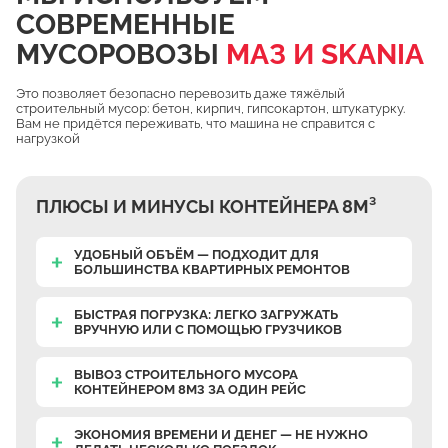
СОВРЕМЕННЫЕ
Чулково
МУСОРОВОЗЫ
МАЗ И SKANIA
Осеченки
Поповка
Это позволяет безопасно перевозить даже тяжёлый
строительный мусор: бетон, кирпич, гипсокартон, штукатурку.
Донино
Вам не придётся переживать, что машина не справится с
нагрузкой
Михайловская Слобода
Кулаково
ПЛЮСЫ И МИНУСЫ КОНТЕЙНЕРА 8М³
Дурниха
Поповка
УДОБНЫЙ ОБЪЁМ — ПОДХОДИТ ДЛЯ
БОЛЬШИНСТВА КВАРТИРНЫХ РЕМОНТОВ
Синьково
Еганово
БЫСТРАЯ ПОГРУЗКА: ЛЕГКО ЗАГРУЖАТЬ
ВРУЧНУЮ
ИЛИ С ПОМОЩЬЮ ГРУЗЧИКОВ
Кривцы
Заозерье
ВЫВОЗ СТРОИТЕЛЬНОГО МУСОРА
КОНТЕЙНЕРОМ 8М3 ЗА ОДИН РЕЙС
Тяжино
Бритово
ЭКОНОМИЯ ВРЕМЕНИ И ДЕНЕГ — НЕ НУЖНО