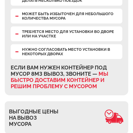
ДЕЛАТЬ НЕСКОЛЬКО ПОЕЗДОК
Верхнее Велино
Ивановка
МОЖЕТ БЫТЬ ИЗБЫТОЧЕН
ДЛЯ НЕБОЛЬШОГО
КОЛИЧЕСТВА МУСОРА
Становое
ТРЕБУЕТСЯ МЕСТО
ДЛЯ УСТАНОВКИ ВО ДВОРЕ
Нижнее Велино
ИЛИ НА УЧАСТКЕ
Шилово
НУЖНО СОГЛАСОВАТЬ МЕСТО УСТАНОВКИ В
Каменное Тяжино
НЕКОТОРЫХ ДВОРАХ
Паткино
ЕСЛИ ВАМ НУЖЕН КОНТЕЙНЕР ПОД
Зелёная Слобода
МУСОР 8М3 ВЫВОЗ, ЗВОНИТЕ —
МЫ
Апариха
БЫСТРО ДОСТАВИМ КОНТЕЙНЕР И
РЕШИМ ПРОБЛЕМУ С МУСОРОМ
Прудки
Ильинское
Запрудное
ВЫГОДНЫЕ ЦЕНЫ
Редькино
НА ВЫВОЗ
МУСОРА
Малое Саврасово