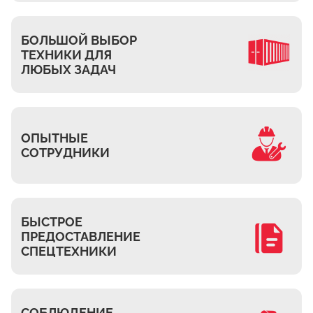
Ждановское
Жуково
БОЛЬШОЙ ВЫБОР
Петровское
ТЕХНИКИ ДЛЯ
Подберёзное
ЛЮБЫХ ЗАДАЧ
Сельцо
КП Новая Европа
Томилино
ОПЫТНЫЕ
СОТРУДНИКИ
Октябрьский
Малаховка
Мирный
Токарёво
БЫСТРОЕ
ПРЕДОСТАВЛЕНИЕ
Жилино-1
СПЕЦТЕХНИКИ
Пехорка
Жилино-2
Чкалово
СОБЛЮДЕНИЕ