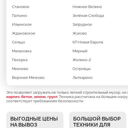
Становое
Нижнее Велино
Заказать вывоз мусора
Паткино
Зелёная Слобода
Ильинское
Запрудное
Ждановское
Жуково
Сельцо
КП Новая Европа
Малаховка
Мирный
МУСОРОВОЗ МУЛ
Пехорка
Жилино-2
Михнево
Островцы
КОНТЕЙНЕР 20 К
Верхнее Мячково
Лыткарино
Это позволяет загружать не только легкий строительный мусор, но
кирпич, бетон, землю, грунт.
Техника рассчитана на большие нагру
соответствует требованиям безопасности.
ВЫГОДНЫЕ ЦЕНЫ
БОЛЬШОЙ ВЫБОР
НА ВЫВОЗ
ТЕХНИКИ ДЛЯ