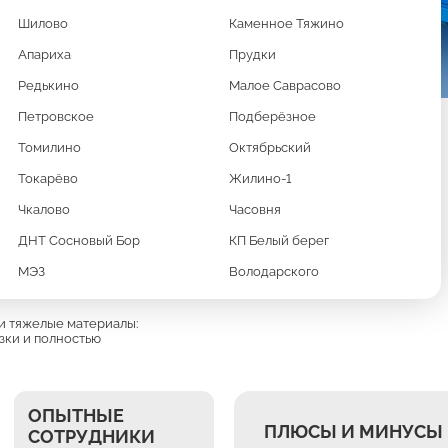
Шилово
Каменное Тяжино
Апариха
Прудки
Редькино
Малое Саврасово
Петровское
Подберёзное
Томилино
Октябрьский
Токарёво
Жилино-1
ЬТИЛИФТ
Чкалово
Часовня
ДНТ Сосновый Бор
КП Белый берег
УБОВ
МЭЗ
Володарского
 и тяжелые материалы:
зки и полностью
ОПЫТНЫЕ
ПЛЮСЫ И МИНУСЫ 
СОТРУДНИКИ