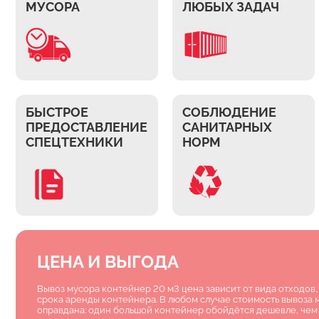
МУСОРА
ЛЮБЫХ ЗАДАЧ
БЫСТРОЕ
СОБЛЮДЕНИЕ
ПРЕДОСТАВЛЕНИЕ
САНИТАРНЫХ
СПЕЦТЕХНИКИ
НОРМ
ЦЕНА И ВЫГОДА
Вывоз мусора контейнер 20 м3 цена зависит от вида отходов,
срока аренды контейнера. В любом случае стоимость вывоза
оправдана: один большой контейнер обойдётся дешевле, чем