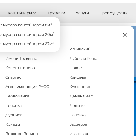
Контейнеры
Грузчики
Услуги
Преимущества
Узнать стоимость
з мусора контейнером 8м³
з мусора контейнером 20м³
з мусора контейнером 27м³
Кратово
Ильинский
АНА
Имени Тельмана
Дубовая Роща
0М³
Константиново
Новое
Спартак
Клишева
Агрохимстанции РАОС
Кузнецово
Первомайка
Дементьево
демонтаж зданий,
Поповка
Донино
их контейнеров
Дурниха
Поповка
тейнером 20м3. Это
Кривцы
Заозерье
ёмов хлама без
Верхнее Велино
Ивановка