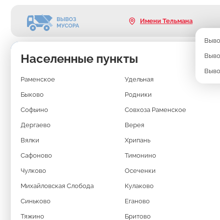
Имени Тельмана
Выво
Населенные пункты
Выво
ВЫВОЗ МУСОРА
Выво
Раменское
Удельная
В ИМЕНИ ТЕЛЬМ
Быково
Родники
КОНТЕЙНЕРОМ 2
Софьино
Совхоза Раменское
Дергаево
Верея
Вялки
Хрипань
Длина: 6м
Ширина: 2,4м
Высота: 1,7м
Сафоново
Тимонино
Чулково
Когда речь идёт о серьёзных работах — капитальный ремонт, 
Осеченки
расчистка участка под стройку — обычных мешков и маленьк
недостаточно.
Михайловская Слобода
Кулаково
Оптимальное решение — вывоз мусора в Имени Тельмана кон
Синьково
Еганово
удобный и выгодный способ избавиться сразу от больших объ
дополнительных рейсов.
Тяжино
Бритово