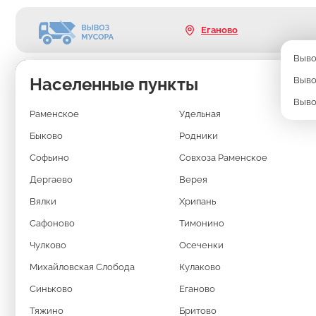
Еганово
Выво
Населенные пункты
Выво
ВЫВОЗ МУСОРА
Выво
Раменское
Удельная
ГРУЗЧИКАМИ
Быково
Родники
В ЕГАНОВО
Софьино
Совхоза Раменское
Дергаево
Верея
Вялки
Хрипань
Если вы затеяли ремонт квартиры, разбираете гараж или уби
на даче, то наверняка уже столкнулись с проблемой: куда дев
Сафоново
Тимонино
легковые машины тут не помогут.
Чулково
Осеченки
Оптимальное решение — вывоз мусора контейнером 8м3. Тако
частных клиентов, и для небольших строительных бригад.
Михайловская Слобода
Кулаково
Синьково
Еганово
Тяжино
Бритово