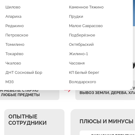
Шилово
Каменное Тяжино
Апариха
Прудки
Редькино
Малое Саврасово
Петровское
Подберёзное
Томилино
Октябрьский
Токарёво
Жилино-1
ЫВОЗ МУСОРА С Г
Чкалово
Часовня
ДНТ Сосновый Бор
КП Белый берег
МЭЗ
Володарского
АТНО РАЗБИРАЕМ
ПОМОЩЬ ПРИ РАСЧИСТКЕ У
М МЕБЕЛЬ, СТАРУЮ
ВЫВОЗ ЗЕМЛИ, ДЕРЕВА, ХЛ
И ЛЮБЫЕ ПРЕДМЕТЫ
ОПЫТНЫЕ
ПЛЮСЫ И МИНУСЫ 
СОТРУДНИКИ