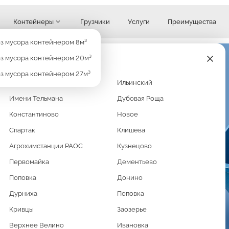
Контейнеры
Грузчики
Услуги
Преимущества
Узнать стоимость
з мусора контейнером 8м³
з мусора контейнером 20м³
з мусора контейнером 27м³
Кратово
Ильинский
Имени Тельмана
Дубовая Роща
Константиново
Новое
Спартак
Клишева
Агрохимстанции РАОС
Кузнецово
раете строительный мусор
ать весь этот хлам? Мешки и
Первомайка
Дементьево
Поповка
Донино
й формат удобен и для
Дурниха
Поповка
Кривцы
Заозерье
Верхнее Велино
Ивановка