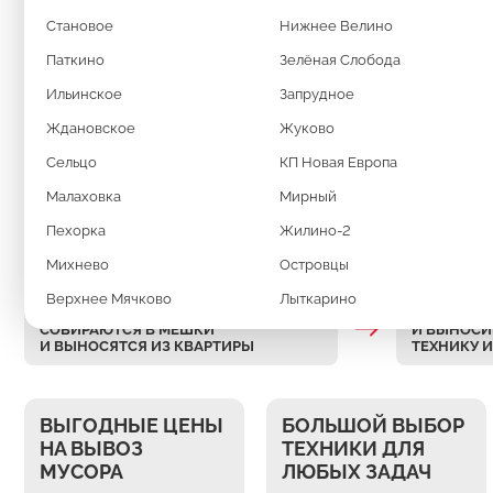
Становое
Нижнее Велино
Заказать вывоз мусора
Паткино
Зелёная Слобода
Ильинское
Запрудное
Ждановское
Жуково
Сельцо
КП Новая Европа
Малаховка
Мирный
КАК ПРОХОДИТ В
Пехорка
Жилино-2
Михнево
Островцы
Верхнее Мячково
Лыткарино
ВСЕ ОТХОДЫ ПОСЛЕ РЕМОНТА
МЫ АККУР
СОБИРАЮТСЯ В МЕШКИ
И ВЫНОСИ
И ВЫНОСЯТСЯ ИЗ КВАРТИРЫ
ТЕХНИКУ 
ВЫГОДНЫЕ ЦЕНЫ
БОЛЬШОЙ ВЫБОР
НА ВЫВОЗ
ТЕХНИКИ ДЛЯ
МУСОРА
ЛЮБЫХ ЗАДАЧ