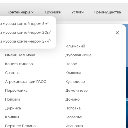
Контейнеры
Грузчики
Услуги
Преимущества
Узнать стоимость
з мусора контейнером 8м³
з мусора контейнером 20м³
з мусора контейнером 27м³
Кратово
Ильинский
Имени Тельмана
Дубовая Роща
М³
Константиново
Новое
Спартак
Клишева
Агрохимстанции РАОС
Кузнецово
Первомайка
Дементьево
раете строительный мусор
Поповка
Донино
ать весь этот хлам? Мешки и
Дурниха
Поповка
м 8м3. Маневренный
Кривцы
Заозерье
сможете грузить мусора
Верхнее Велино
Ивановка