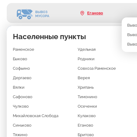
Еганово
Выво
Населенные пункты
Выво
ВЫВОЗ МУСОРА
Выво
Раменское
Удельная
В ЕГАНОВО
Быково
Родники
КОНТЕЙНЕРОМ 8
Софьино
Совхоза Раменское
Дергаево
Верея
Вялки
Хрипань
Длина: 3,5м
Ширина: 2м
Высота: 1,5м
Сафоново
Тимонино
Чулково
Если вы затеяли ремонт квартиры, разбираете гараж или уби
Осеченки
на даче, то наверняка уже столкнулись с проблемой: куда дев
легковые машины тут не помогут.
Михайловская Слобода
Кулаково
Оптимальное решение — вывоз мусора в Еганово контейнеро
Синьково
Еганово
мусоровоз поставит контейнер в нужное место, где Вы легко 
или это сделают наши грузчики.
Тяжино
Бритово