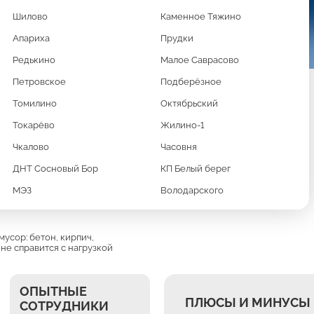
Шилово
Каменное Тяжино
Апариха
Прудки
Редькино
Малое Саврасово
Петровское
Подберёзное
Томилино
Октябрьский
Токарёво
Жилино-1
 СОВРЕМЕННЫЕ
Чкалово
Часовня
ДНТ Сосновый Бор
КП Белый берег
З И SKANIA
МЭЗ
Володарского
усор: бетон, кирпич,
 не справится с нагрузкой
ОПЫТНЫЕ
ПЛЮСЫ И МИНУСЫ 
СОТРУДНИКИ