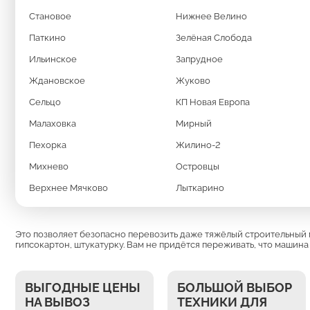
Становое
Нижнее Велино
Заказать вывоз мусора
Паткино
Зелёная Слобода
Ильинское
Запрудное
Ждановское
Жуково
Сельцо
КП Новая Европа
Малаховка
Мирный
МЫ ИСПОЛЬЗУЕМ
Пехорка
Жилино-2
Михнево
Островцы
МУСОРОВОЗЫ
МА
Верхнее Мячково
Лыткарино
Это позволяет безопасно перевозить даже тяжёлый строительный м
гипсокартон, штукатурку. Вам не придётся переживать, что машина
ВЫГОДНЫЕ ЦЕНЫ
БОЛЬШОЙ ВЫБОР
НА ВЫВОЗ
ТЕХНИКИ ДЛЯ