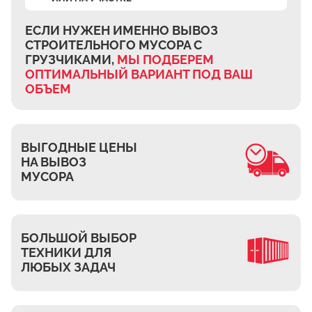
Ждановское
Жуково
ЕСЛИ НУЖЕН ИМЕННО ВЫВОЗ
СТРОИТЕЛЬНОГО МУСОРА
С
Петровское
ГРУЗЧИКАМИ,
МЫ ПОДБЕРЕМ
Подберёзное
ОПТИМАЛЬНЫЙ ВАРИАНТ
ПОД ВАШ
ОБЪЕМ
Сельцо
КП Новая Европа
Томилино
ВЫГОДНЫЕ ЦЕНЫ
Октябрьский
НА ВЫВОЗ
Малаховка
МУСОРА
Мирный
Токарёво
БОЛЬШОЙ ВЫБОР
Жилино-1
ТЕХНИКИ ДЛЯ
Пехорка
ЛЮБЫХ ЗАДАЧ
Жилино-2
Чкалово