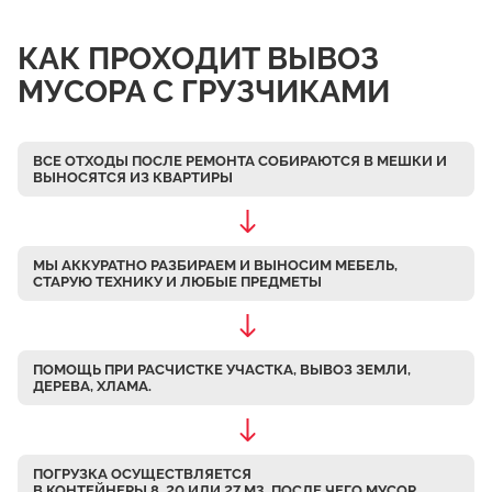
Чулково
КАК ПРОХОДИТ ВЫВОЗ
Осеченки
МУСОРА С ГРУЗЧИКАМИ
Поповка
Донино
ВСЕ ОТХОДЫ ПОСЛЕ РЕМОНТА СОБИРАЮТСЯ В МЕШКИ
И
Михайловская Слобода
ВЫНОСЯТСЯ ИЗ КВАРТИРЫ
Кулаково
Дурниха
МЫ АККУРАТНО РАЗБИРАЕМ
И ВЫНОСИМ МЕБЕЛЬ,
Поповка
СТАРУЮ ТЕХНИКУ И ЛЮБЫЕ ПРЕДМЕТЫ
Синьково
Еганово
ПОМОЩЬ ПРИ РАСЧИСТКЕ УЧАСТКА, ВЫВОЗ ЗЕМЛИ,
Кривцы
ДЕРЕВА, ХЛАМА.
Заозерье
Тяжино
ПОГРУЗКА ОСУЩЕСТВЛЯЕТСЯ
Бритово
В КОНТЕЙНЕРЫ 8, 20 ИЛИ 27 М3, ПОСЛЕ ЧЕГО МУСОР