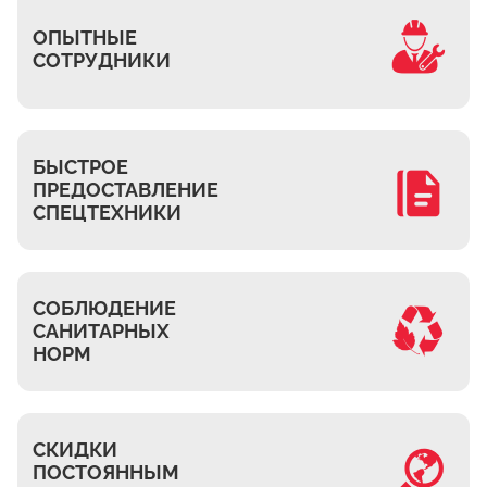
Часовня
ОПЫТНЫЕ
Михнево
СОТРУДНИКИ
Островцы
ДНТ Сосновый Бор
КП Белый берег
БЫСТРОЕ
ПРЕДОСТАВЛЕНИЕ
Верхнее Мячково
СПЕЦТЕХНИКИ
Лыткарино
МЭЗ
Володарского
СОБЛЮДЕНИЕ
САНИТАРНЫХ
НОРМ
СКИДКИ
ПОСТОЯННЫМ