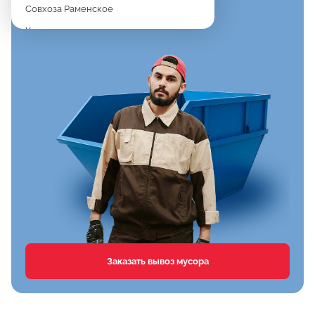
Совхоза Раменское
Константиново
Новое
Дергаево
Верея
Спартак
Клишева
Вялки
Хрипань
Агрохимстанции РАОС
Кузнецово
Сафоново
Заказать вывоз мусора
Тимонино
Первомайка
Дементьево