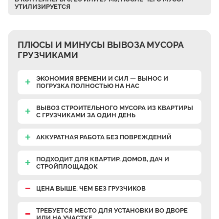
УТИЛИЗИРУЕТСЯ
Верхнее Велино
Ивановка
Становое
ПЛЮСЫ И МИНУСЫ ВЫВОЗА МУСОРА
Нижнее Велино
ГРУЗЧИКАМИ
Шилово
ЭКОНОМИЯ ВРЕМЕНИ И СИЛ — ВЫНОС И
Каменное Тяжино
ПОГРУЗКА ПОЛНОСТЬЮ НА НАС
Паткино
ВЫВОЗ СТРОИТЕЛЬНОГО МУСОРА ИЗ КВАРТИРЫ
Зелёная Слобода
С ГРУЗЧИКАМИ
ЗА ОДИН ДЕНЬ
Апариха
АККУРАТНАЯ РАБОТА
БЕЗ ПОВРЕЖДЕНИЙ
Прудки
ПОДХОДИТ ДЛЯ КВАРТИР, ДОМОВ, ДАЧ И
Ильинское
СТРОЙПЛОЩАДОК
Запрудное
ЦЕНА ВЫШЕ, ЧЕМ БЕЗ ГРУЗЧИКОВ
Редькино
Малое Саврасово
ТРЕБУЕТСЯ МЕСТО
ДЛЯ УСТАНОВКИ ВО ДВОРЕ
ИЛИ НА УЧАСТКЕ