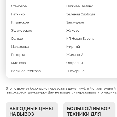
Становое
Нижнее Велино
Заказать вывоз мусора
Паткино
Зелёная Слобода
Ильинское
Запрудное
Ждановское
Жуково
Сельцо
КП Новая Европа
Малаховка
Мирный
МЫ ИСПОЛЬЗУЕМ
Пехорка
Жилино-2
Михнево
Островцы
МУСОРОВОЗЫ
МА
Верхнее Мячково
Лыткарино
Это позволяет безопасно перевозить даже тяжёлый строительный м
гипсокартон, штукатурку. Вам не придётся переживать, что машина
ВЫГОДНЫЕ ЦЕНЫ
БОЛЬШОЙ ВЫБОР
НА ВЫВОЗ
ТЕХНИКИ ДЛЯ