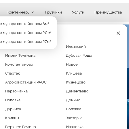
Контейнеры
Грузчики
Услуги
Преимущества
Узнать стоимость
з мусора контейнером 8м³
з мусора контейнером 20м³
з мусора контейнером 27м³
Кратово
Ильинский
ГО
Имени Тельмана
Дубовая Роща
М³
Константиново
Новое
Спартак
Клишева
Агрохимстанции РАОС
Кузнецово
Первомайка
Дементьево
раете строительный мусор
Поповка
Донино
ать весь этот хлам? Мешки и
Дурниха
Поповка
ейнером 8м3. Маневренный
Кривцы
Заозерье
сможете грузить мусора
Верхнее Велино
Ивановка