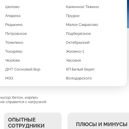
Шилово
Каменное Тяжино
Апариха
Прудки
Редькино
Малое Саврасово
Петровское
Подберёзное
Томилино
Октябрьский
Токарёво
Жилино-1
 СОВРЕМЕННЫЕ
Чкалово
Часовня
ДНТ Сосновый Бор
КП Белый берег
З И SKANIA
МЭЗ
Володарского
усор: бетон, кирпич,
 не справится с нагрузкой
ОПЫТНЫЕ
ПЛЮСЫ И МИНУСЫ 
СОТРУДНИКИ