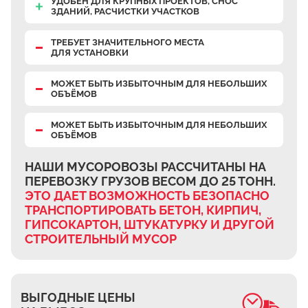
УДОБЕН ДЛЯ КРУПНЫХ ПРОЕКТОВ, СНОС
Верхнее Велино
ЗДАНИЙ, РАСЧИСТКИ УЧАСТКОВ
Ивановка
ТРЕБУЕТ ЗНАЧИТЕЛЬНОГО МЕСТА
ДЛЯ УСТАНОВКИ
Становое
Нижнее Велино
МОЖЕТ БЫТЬ ИЗБЫТОЧНЫМ ДЛЯ НЕБОЛЬШИХ
ОБЪЁМОВ
Шилово
Каменное Тяжино
МОЖЕТ БЫТЬ ИЗБЫТОЧНЫМ ДЛЯ НЕБОЛЬШИХ
ОБЪЁМОВ
Паткино
Зелёная Слобода
НАШИ МУСОРОВОЗЫ РАССЧИТАНЫ НА
ПЕРЕВОЗКУ ГРУЗОВ ВЕСОМ ДО 25 ТОНН.
Апариха
ЭТО ДАЕТ ВОЗМОЖНОСТЬ БЕЗОПАСНО
Прудки
ТРАНСПОРТИРОВАТЬ БЕТОН, КИРПИЧ,
ГИПСОКАРТОН, ШТУКАТУРКУ И ДРУГОЙ
Ильинское
СТРОИТЕЛЬНЫЙ МУСОР
Запрудное
Редькино
Малое Саврасово
ВЫГОДНЫЕ ЦЕНЫ