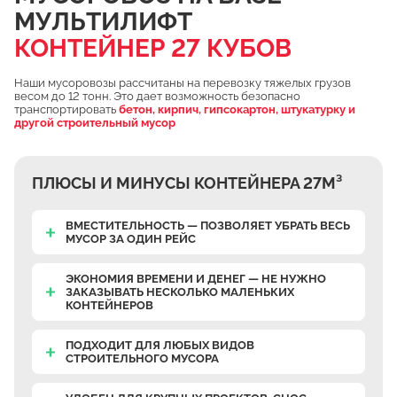
МУЛЬТИЛИФТ
Чулково
КОНТЕЙНЕР 27 КУБОВ
Осеченки
Поповка
Наши мусоровозы рассчитаны на перевозку тяжелых грузов
весом до 12 тонн. Это дает возможность безопасно
Донино
транспортировать
бетон, кирпич, гипсокартон, штукатурку и
другой строительный мусор
Михайловская Слобода
Кулаково
ПЛЮСЫ И МИНУСЫ КОНТЕЙНЕРА 27М³
Дурниха
Поповка
ВМЕСТИТЕЛЬНОСТЬ — ПОЗВОЛЯЕТ УБРАТЬ ВЕСЬ
МУСОР ЗА ОДИН РЕЙС
Синьково
Еганово
ЭКОНОМИЯ ВРЕМЕНИ И ДЕНЕГ — НЕ НУЖНО
ЗАКАЗЫВАТЬ НЕСКОЛЬКО МАЛЕНЬКИХ
Кривцы
КОНТЕЙНЕРОВ
Заозерье
ПОДХОДИТ ДЛЯ ЛЮБЫХ ВИДОВ
Тяжино
СТРОИТЕЛЬНОГО МУСОРА
Бритово