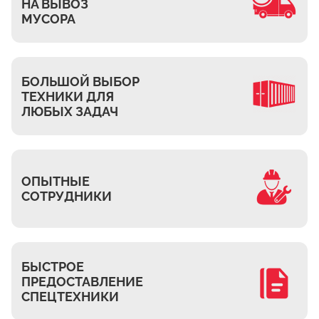
Ждановское
НА ВЫВОЗ
МУСОРА
Жуково
Петровское
Подберёзное
БОЛЬШОЙ ВЫБОР
Сельцо
ТЕХНИКИ ДЛЯ
ЛЮБЫХ ЗАДАЧ
КП Новая Европа
Томилино
Октябрьский
Малаховка
ОПЫТНЫЕ
СОТРУДНИКИ
Мирный
Токарёво
Жилино-1
БЫСТРОЕ
Пехорка
ПРЕДОСТАВЛЕНИЕ
Жилино-2
СПЕЦТЕХНИКИ
Чкалово