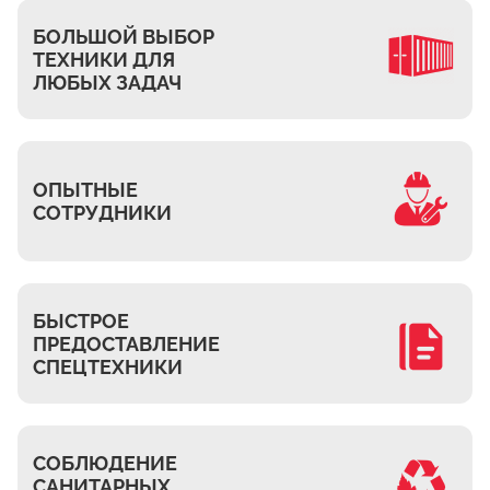
Ждановское
БОЛЬШОЙ ВЫБОР
Жуково
ТЕХНИКИ ДЛЯ
Петровское
ЛЮБЫХ ЗАДАЧ
Подберёзное
Сельцо
КП Новая Европа
ОПЫТНЫЕ
Томилино
СОТРУДНИКИ
Октябрьский
Малаховка
Мирный
БЫСТРОЕ
ПРЕДОСТАВЛЕНИЕ
Токарёво
СПЕЦТЕХНИКИ
Жилино-1
Пехорка
Жилино-2
СОБЛЮДЕНИЕ
Чкалово
САНИТАРНЫХ