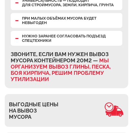
УНИВЕРСАЛЬНОСТЬ — ПОДХОДИТ
Верхнее Велино
ДЛЯ СТРОЙМУСОРА, ЗЕМЛИ, КИРПИЧА, ГРУНТА
Ивановка
ПРИ МАЛЫХ ОБЪЁМАХ МУСОРА БУДЕТ
НЕВЫГОДЕН
Становое
Нижнее Велино
НУЖНО ЗАРАНЕЕ СОГЛАСОВАТЬ ПОДЪЕЗД
СПЕЦТЕХНИКИ
Шилово
Каменное Тяжино
ЗВОНИТЕ, ЕСЛИ ВАМ НУЖЕН ВЫВОЗ
МУСОРА КОНТЕЙНЕРОМ 20М2 —
МЫ
Паткино
ОРГАНИЗУЕМ ВЫВОЗ ГЛИНЫ, ПЕСКА,
Зелёная Слобода
БОЯ КИРПИЧА, РЕШИМ ПРОБЛЕМУ
Апариха
УТИЛИЗАЦИИ
Прудки
Ильинское
ВЫГОДНЫЕ ЦЕНЫ
Запрудное
НА ВЫВОЗ
Редькино
МУСОРА
Малое Саврасово