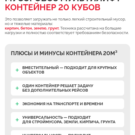
КОНТЕЙНЕР 20 КУБОВ
Чулково
Осеченки
Это позволяет загружать не только легкий строительный мусор,
но и тяжелые материалы:
Поповка
кирпич, бетон, землю, грунт.
Техника рассчитана на большие
нагрузки и полностью соответствует требованиям безопасности.
Донино
Михайловская Слобода
ПЛЮСЫ И МИНУСЫ КОНТЕЙНЕРА 20М³
Кулаково
Дурниха
ВМЕСТИТЕЛЬНЫЙ — ПОДХОДИТ ДЛЯ КРУПНЫХ
ОБЪЕКТОВ
Поповка
Синьково
ОДИН КОНТЕЙНЕР РЕШАЕТ ЗАДАЧУ
БЕЗ ДОПОЛНИТЕЛЬНЫХ РЕЙСОВ
Еганово
Кривцы
ЭКОНОМИЯ НА ТРАНСПОРТЕ И ВРЕМЕНИ
Заозерье
УНИВЕРСАЛЬНОСТЬ — ПОДХОДИТ
Тяжино
ДЛЯ СТРОЙМУСОРА, ЗЕМЛИ, КИРПИЧА, ГРУНТА
Бритово