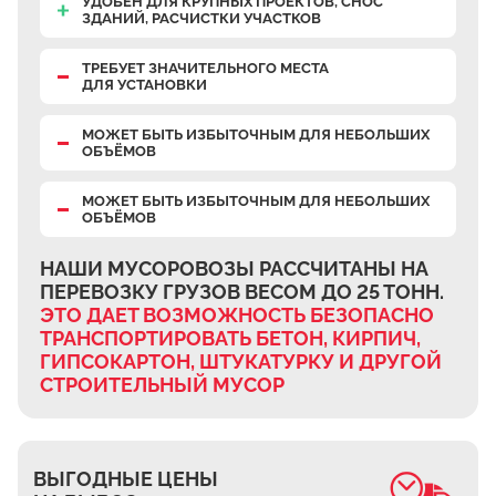
УДОБЕН ДЛЯ КРУПНЫХ ПРОЕКТОВ, СНОС
Верхнее Велино
ЗДАНИЙ, РАСЧИСТКИ УЧАСТКОВ
Ивановка
ТРЕБУЕТ ЗНАЧИТЕЛЬНОГО МЕСТА
ДЛЯ УСТАНОВКИ
Становое
Нижнее Велино
МОЖЕТ БЫТЬ ИЗБЫТОЧНЫМ ДЛЯ НЕБОЛЬШИХ
ОБЪЁМОВ
Шилово
Каменное Тяжино
МОЖЕТ БЫТЬ ИЗБЫТОЧНЫМ ДЛЯ НЕБОЛЬШИХ
ОБЪЁМОВ
Паткино
Зелёная Слобода
НАШИ МУСОРОВОЗЫ РАССЧИТАНЫ НА
ПЕРЕВОЗКУ ГРУЗОВ ВЕСОМ ДО 25 ТОНН.
Апариха
ЭТО ДАЕТ ВОЗМОЖНОСТЬ БЕЗОПАСНО
Прудки
ТРАНСПОРТИРОВАТЬ БЕТОН, КИРПИЧ,
ГИПСОКАРТОН, ШТУКАТУРКУ И ДРУГОЙ
Ильинское
СТРОИТЕЛЬНЫЙ МУСОР
Запрудное
Редькино
Малое Саврасово
ВЫГОДНЫЕ ЦЕНЫ