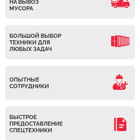
Ждановское
НА ВЫВОЗ
МУСОРА
Жуково
Петровское
Подберёзное
БОЛЬШОЙ ВЫБОР
Сельцо
ТЕХНИКИ ДЛЯ
ЛЮБЫХ ЗАДАЧ
КП Новая Европа
Томилино
Октябрьский
Малаховка
ОПЫТНЫЕ
СОТРУДНИКИ
Мирный
Токарёво
Жилино-1
БЫСТРОЕ
Пехорка
ПРЕДОСТАВЛЕНИЕ
Жилино-2
СПЕЦТЕХНИКИ
Чкалово