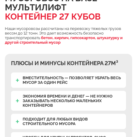
МУЛЬТИЛИФТ
Чулково
КОНТЕЙНЕР 27 КУБОВ
Осеченки
Поповка
Наши мусоровозы рассчитаны на перевозку тяжелых грузов
весом до 12 тонн. Это дает возможность безопасно
Донино
транспортировать
бетон, кирпич, гипсокартон, штукатурку и
другой строительный мусор
Михайловская Слобода
Кулаково
ПЛЮСЫ И МИНУСЫ КОНТЕЙНЕРА 27М³
Дурниха
Поповка
ВМЕСТИТЕЛЬНОСТЬ — ПОЗВОЛЯЕТ УБРАТЬ ВЕСЬ
МУСОР ЗА ОДИН РЕЙС
Синьково
Еганово
ЭКОНОМИЯ ВРЕМЕНИ И ДЕНЕГ — НЕ НУЖНО
ЗАКАЗЫВАТЬ НЕСКОЛЬКО МАЛЕНЬКИХ
Кривцы
КОНТЕЙНЕРОВ
Заозерье
ПОДХОДИТ ДЛЯ ЛЮБЫХ ВИДОВ
Тяжино
СТРОИТЕЛЬНОГО МУСОРА
Бритово