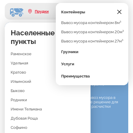
Прудки
Контейнеры
Вывоз мусора контейнером 8м³
Узнать стоимость
ВЫВОЗ МУСОРА
Населенные
Вывоз мусора контейнером 20м³
В ПРУДКАХ
пункты
Вывоз мусора контейнером 27м³
КОНТЕЙНЕРОМ 27М³
Грузчики
Раменское
Удельная
Услуги
Длина: 6.5м
Ширина: 2,5м
Высота: 1,7-1,8м
Кратово
Преимущества
Когда объём строительного или бытового хлама
Ильинский
действительно большой, обычные контейнеры не
справляются.
Быково
В таких случаях оптимальный вариант — вывоз мусора в
Родники
Прудках контейнером 27м3. Это идеальное решение для
капитального ремонта, демонтажа зданий, расчистки
Имени Тельмана
больших площадок или стройплощадок
Дубовая Роща
Софьино