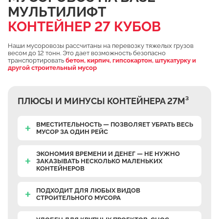
МУЛЬТИЛИФТ
Чулково
КОНТЕЙНЕР 27 КУБОВ
Осеченки
Поповка
Наши мусоровозы рассчитаны на перевозку тяжелых грузов
весом до 12 тонн. Это дает возможность безопасно
Донино
транспортировать
бетон, кирпич, гипсокартон, штукатурку и
другой строительный мусор
Михайловская Слобода
Кулаково
ПЛЮСЫ И МИНУСЫ КОНТЕЙНЕРА 27М³
Дурниха
Поповка
ВМЕСТИТЕЛЬНОСТЬ — ПОЗВОЛЯЕТ УБРАТЬ ВЕСЬ
МУСОР ЗА ОДИН РЕЙС
Синьково
Еганово
ЭКОНОМИЯ ВРЕМЕНИ И ДЕНЕГ — НЕ НУЖНО
ЗАКАЗЫВАТЬ НЕСКОЛЬКО МАЛЕНЬКИХ
Кривцы
КОНТЕЙНЕРОВ
Заозерье
ПОДХОДИТ ДЛЯ ЛЮБЫХ ВИДОВ
Тяжино
СТРОИТЕЛЬНОГО МУСОРА
Бритово