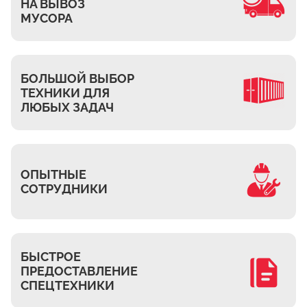
Ждановское
НА ВЫВОЗ
МУСОРА
Жуково
Петровское
Подберёзное
БОЛЬШОЙ ВЫБОР
Сельцо
ТЕХНИКИ ДЛЯ
ЛЮБЫХ ЗАДАЧ
КП Новая Европа
Томилино
Октябрьский
Малаховка
ОПЫТНЫЕ
СОТРУДНИКИ
Мирный
Токарёво
Жилино-1
БЫСТРОЕ
Пехорка
ПРЕДОСТАВЛЕНИЕ
Жилино-2
СПЕЦТЕХНИКИ
Чкалово