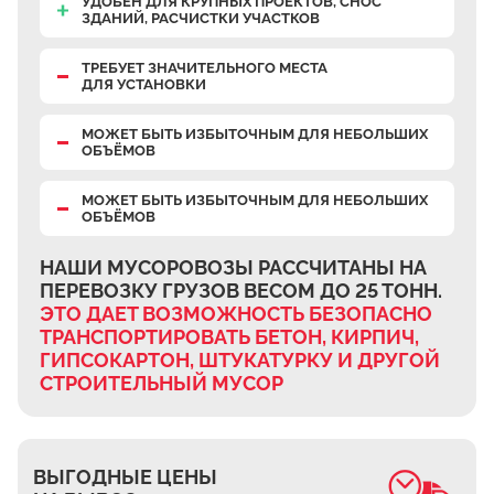
УДОБЕН ДЛЯ КРУПНЫХ ПРОЕКТОВ, СНОС
Верхнее Велино
ЗДАНИЙ, РАСЧИСТКИ УЧАСТКОВ
Ивановка
ТРЕБУЕТ ЗНАЧИТЕЛЬНОГО МЕСТА
ДЛЯ УСТАНОВКИ
Становое
Нижнее Велино
МОЖЕТ БЫТЬ ИЗБЫТОЧНЫМ ДЛЯ НЕБОЛЬШИХ
ОБЪЁМОВ
Шилово
Каменное Тяжино
МОЖЕТ БЫТЬ ИЗБЫТОЧНЫМ ДЛЯ НЕБОЛЬШИХ
ОБЪЁМОВ
Паткино
Зелёная Слобода
НАШИ МУСОРОВОЗЫ РАССЧИТАНЫ НА
ПЕРЕВОЗКУ ГРУЗОВ ВЕСОМ ДО 25 ТОНН.
Апариха
ЭТО ДАЕТ ВОЗМОЖНОСТЬ БЕЗОПАСНО
Прудки
ТРАНСПОРТИРОВАТЬ БЕТОН, КИРПИЧ,
ГИПСОКАРТОН, ШТУКАТУРКУ И ДРУГОЙ
Ильинское
СТРОИТЕЛЬНЫЙ МУСОР
Запрудное
Редькино
Малое Саврасово
ВЫГОДНЫЕ ЦЕНЫ