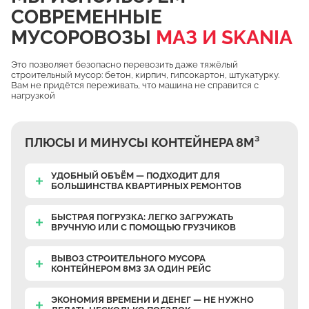
СОВРЕМЕННЫЕ
Чулково
МУСОРОВОЗЫ
МАЗ И SKANIA
Осеченки
Поповка
Это позволяет безопасно перевозить даже тяжёлый
строительный мусор: бетон, кирпич, гипсокартон, штукатурку.
Донино
Вам не придётся переживать, что машина не справится с
нагрузкой
Михайловская Слобода
Кулаково
ПЛЮСЫ И МИНУСЫ КОНТЕЙНЕРА 8М³
Дурниха
Поповка
УДОБНЫЙ ОБЪЁМ — ПОДХОДИТ ДЛЯ
БОЛЬШИНСТВА КВАРТИРНЫХ РЕМОНТОВ
Синьково
Еганово
БЫСТРАЯ ПОГРУЗКА: ЛЕГКО ЗАГРУЖАТЬ
ВРУЧНУЮ
ИЛИ С ПОМОЩЬЮ ГРУЗЧИКОВ
Кривцы
Заозерье
ВЫВОЗ СТРОИТЕЛЬНОГО МУСОРА
КОНТЕЙНЕРОМ 8М3 ЗА ОДИН РЕЙС
Тяжино
Бритово
ЭКОНОМИЯ ВРЕМЕНИ И ДЕНЕГ — НЕ НУЖНО