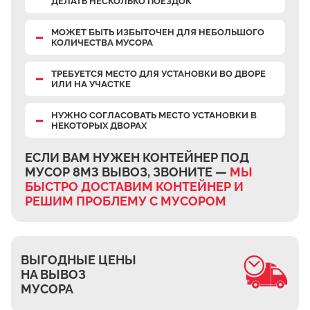
ДЕЛАТЬ НЕСКОЛЬКО ПОЕЗДОК
Верхнее Велино
Ивановка
МОЖЕТ БЫТЬ ИЗБЫТОЧЕН
ДЛЯ НЕБОЛЬШОГО
КОЛИЧЕСТВА МУСОРА
Становое
ТРЕБУЕТСЯ МЕСТО
ДЛЯ УСТАНОВКИ ВО ДВОРЕ
Нижнее Велино
ИЛИ НА УЧАСТКЕ
Шилово
НУЖНО СОГЛАСОВАТЬ МЕСТО УСТАНОВКИ В
Каменное Тяжино
НЕКОТОРЫХ ДВОРАХ
Паткино
ЕСЛИ ВАМ НУЖЕН КОНТЕЙНЕР ПОД
Зелёная Слобода
МУСОР 8М3 ВЫВОЗ, ЗВОНИТЕ —
МЫ
Апариха
БЫСТРО ДОСТАВИМ КОНТЕЙНЕР И
РЕШИМ ПРОБЛЕМУ С МУСОРОМ
Прудки
Ильинское
Запрудное
ВЫГОДНЫЕ ЦЕНЫ
Редькино
НА ВЫВОЗ
МУСОРА
Малое Саврасово