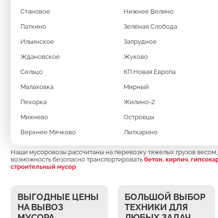
Становое
Нижнее Велино
Заказать вывоз мусора
Паткино
Зелёная Слобода
Ильинское
Запрудное
Ждановское
Жуково
Сельцо
КП Новая Европа
Малаховка
Мирный
МУСОРОВОЗ НА Б
Пехорка
Жилино-2
Михнево
Островцы
КОНТЕЙНЕР 27 К
Верхнее Мячково
Лыткарино
Наши мусоровозы рассчитаны на перевозку тяжелых грузов весом д
возможность безопасно транспортировать
бетон, кирпич, гипсока
строительный мусор
ВЫГОДНЫЕ ЦЕНЫ
БОЛЬШОЙ ВЫБОР
НА ВЫВОЗ
ТЕХНИКИ ДЛЯ
МУСОРА
ЛЮБЫХ ЗАДАЧ