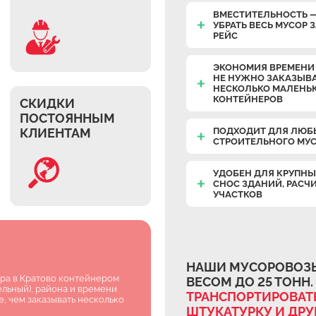
ВМЕСТИТЕЛЬНОСТЬ 
УБРАТЬ ВЕСЬ МУСОР 
РЕЙС
ЭКОНОМИЯ ВРЕМЕНИ 
НЕ НУЖНО ЗАКАЗЫВ
НЕСКОЛЬКО МАЛЕНЬ
КОНТЕЙНЕРОВ
СКИДКИ
ПОСТОЯННЫМ
КЛИЕНТАМ
ПОДХОДИТ ДЛЯ ЛЮБ
СТРОИТЕЛЬНОГО МУ
УДОБЕН ДЛЯ КРУПНЫ
СНОС ЗДАНИЙ, РАСЧ
УЧАСТКОВ
НАШИ МУСОРОВОЗЫ
ора в Кратово контейнером
ВЕСОМ ДО 25 ТОНН.
ельный), района и времени
ТРАНСПОРТИРОВАТЬ
, чем заказывать несколько
ШТУКАТУРКУ И ДР