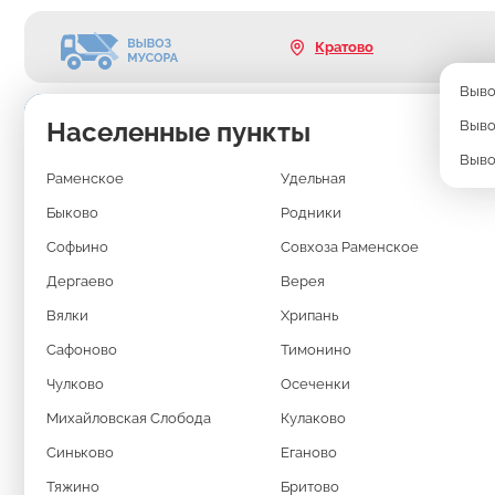
Кратово
Выво
Населенные пункты
Выво
ВЫВОЗ МУСОРА
Выво
Раменское
Удельная
В КРАТОВО
Быково
Родники
КОНТЕЙНЕРОМ 2
Софьино
Совхоза Раменское
Дергаево
Верея
Вялки
Хрипань
Длина: 6.5м
Ширина: 2,5м
Высота: 1,7-1,8м
Сафоново
Тимонино
Чулково
Когда объём строительного или бытового хлама действитель
Осеченки
контейнеры не справляются.
Михайловская Слобода
Кулаково
В таких случаях оптимальный вариант — вывоз мусора в Крат
идеальное решение для капитального ремонта, демонтажа зд
Синьково
Еганово
площадок или стройплощадок
Тяжино
Бритово