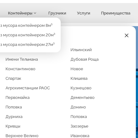
Контейнеры
Грузчики
Услуги
Преимущества
Узнать стоимость
з мусора контейнером 8м³
з мусора контейнером 20м³
з мусора контейнером 27м³
Кратово
Ильинский
Имени Тельмана
Дубовая Роща
7М³
Константиново
Новое
Спартак
Клишева
Агрохимстанции РАОС
Кузнецово
Первомайка
Дементьево
но большой, обычные
Поповка
Донино
Дурниха
Поповка
ово контейнером 27м3. Это
аний, расчистки больших
Кривцы
Заозерье
Верхнее Велино
Ивановка