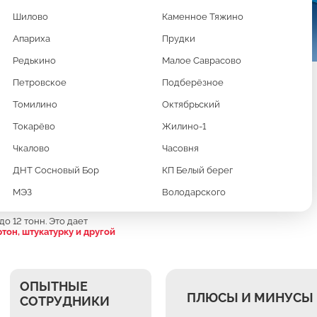
Шилово
Каменное Тяжино
Апариха
Прудки
Редькино
Малое Саврасово
Петровское
Подберёзное
Томилино
Октябрьский
Токарёво
Жилино-1
АЗЕ МУЛЬТИЛИФТ
Чкалово
Часовня
ДНТ Сосновый Бор
КП Белый берег
УБОВ
МЭЗ
Володарского
о 12 тонн. Это дает
ртон, штукатурку и другой
ОПЫТНЫЕ
ПЛЮСЫ И МИНУСЫ 
СОТРУДНИКИ