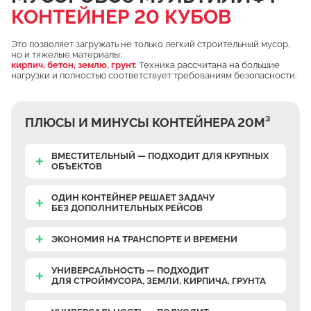
КОНТЕЙНЕР 20 КУБОВ
Чулково
Осеченки
Это позволяет загружать не только легкий строительный мусор,
но и тяжелые материалы:
Поповка
кирпич, бетон, землю, грунт.
Техника рассчитана на большие
нагрузки и полностью соответствует требованиям безопасности.
Донино
Михайловская Слобода
ПЛЮСЫ И МИНУСЫ КОНТЕЙНЕРА 20М³
Кулаково
Дурниха
ВМЕСТИТЕЛЬНЫЙ — ПОДХОДИТ ДЛЯ КРУПНЫХ
ОБЪЕКТОВ
Поповка
Синьково
ОДИН КОНТЕЙНЕР РЕШАЕТ ЗАДАЧУ
БЕЗ ДОПОЛНИТЕЛЬНЫХ РЕЙСОВ
Еганово
Кривцы
ЭКОНОМИЯ НА ТРАНСПОРТЕ И ВРЕМЕНИ
Заозерье
УНИВЕРСАЛЬНОСТЬ — ПОДХОДИТ
Тяжино
ДЛЯ СТРОЙМУСОРА, ЗЕМЛИ, КИРПИЧА, ГРУНТА
Бритово