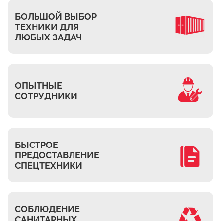
Ждановское
БОЛЬШОЙ ВЫБОР
Жуково
ТЕХНИКИ ДЛЯ
Петровское
ЛЮБЫХ ЗАДАЧ
Подберёзное
Сельцо
КП Новая Европа
ОПЫТНЫЕ
Томилино
СОТРУДНИКИ
Октябрьский
Малаховка
Мирный
БЫСТРОЕ
ПРЕДОСТАВЛЕНИЕ
Токарёво
СПЕЦТЕХНИКИ
Жилино-1
Пехорка
Жилино-2
СОБЛЮДЕНИЕ
Чкалово
САНИТАРНЫХ