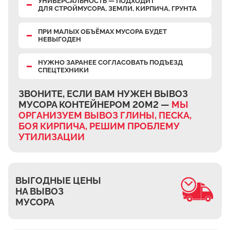
УНИВЕРСАЛЬНОСТЬ — ПОДХОДИТ
Верхнее Велино
ДЛЯ СТРОЙМУСОРА, ЗЕМЛИ, КИРПИЧА, ГРУНТА
Ивановка
ПРИ МАЛЫХ ОБЪЁМАХ МУСОРА БУДЕТ
НЕВЫГОДЕН
Становое
Нижнее Велино
НУЖНО ЗАРАНЕЕ СОГЛАСОВАТЬ ПОДЪЕЗД
СПЕЦТЕХНИКИ
Шилово
Каменное Тяжино
ЗВОНИТЕ, ЕСЛИ ВАМ НУЖЕН ВЫВОЗ
МУСОРА КОНТЕЙНЕРОМ 20М2 —
МЫ
Паткино
ОРГАНИЗУЕМ ВЫВОЗ ГЛИНЫ, ПЕСКА,
Зелёная Слобода
БОЯ КИРПИЧА, РЕШИМ ПРОБЛЕМУ
Апариха
УТИЛИЗАЦИИ
Прудки
Ильинское
ВЫГОДНЫЕ ЦЕНЫ
Запрудное
НА ВЫВОЗ
Редькино
МУСОРА
Малое Саврасово