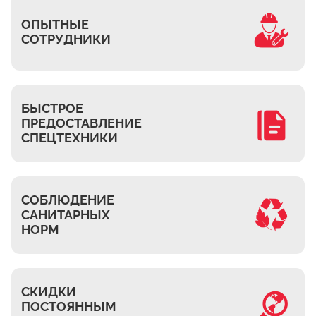
Часовня
ОПЫТНЫЕ
Михнево
СОТРУДНИКИ
Островцы
ДНТ Сосновый Бор
КП Белый берег
БЫСТРОЕ
ПРЕДОСТАВЛЕНИЕ
Верхнее Мячково
СПЕЦТЕХНИКИ
Лыткарино
МЭЗ
Володарского
СОБЛЮДЕНИЕ
САНИТАРНЫХ
НОРМ
СКИДКИ
ПОСТОЯННЫМ