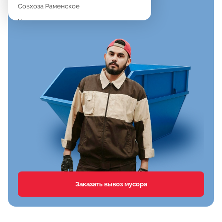
Совхоза Раменское
Константиново
Новое
Дергаево
Верея
Спартак
Клишева
Вялки
Хрипань
Агрохимстанции РАОС
Кузнецово
Сафоново
Заказать вывоз мусора
Тимонино
Первомайка
Дементьево