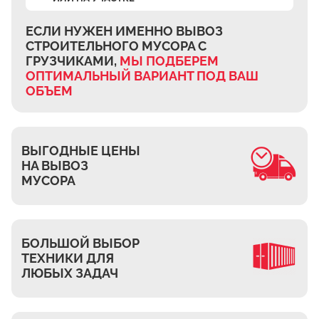
Ждановское
Жуково
ЕСЛИ НУЖЕН ИМЕННО ВЫВОЗ
СТРОИТЕЛЬНОГО МУСОРА
С
Петровское
ГРУЗЧИКАМИ,
МЫ ПОДБЕРЕМ
Подберёзное
ОПТИМАЛЬНЫЙ ВАРИАНТ
ПОД ВАШ
ОБЪЕМ
Сельцо
КП Новая Европа
Томилино
ВЫГОДНЫЕ ЦЕНЫ
Октябрьский
НА ВЫВОЗ
Малаховка
МУСОРА
Мирный
Токарёво
БОЛЬШОЙ ВЫБОР
Жилино-1
ТЕХНИКИ ДЛЯ
Пехорка
ЛЮБЫХ ЗАДАЧ
Жилино-2
Чкалово