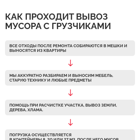
Чулково
КАК ПРОХОДИТ ВЫВОЗ
Осеченки
МУСОРА С ГРУЗЧИКАМИ
Поповка
Донино
ВСЕ ОТХОДЫ ПОСЛЕ РЕМОНТА СОБИРАЮТСЯ В МЕШКИ
И
Михайловская Слобода
ВЫНОСЯТСЯ ИЗ КВАРТИРЫ
Кулаково
Дурниха
МЫ АККУРАТНО РАЗБИРАЕМ
И ВЫНОСИМ МЕБЕЛЬ,
Поповка
СТАРУЮ ТЕХНИКУ И ЛЮБЫЕ ПРЕДМЕТЫ
Синьково
Еганово
ПОМОЩЬ ПРИ РАСЧИСТКЕ УЧАСТКА, ВЫВОЗ ЗЕМЛИ,
Кривцы
ДЕРЕВА, ХЛАМА.
Заозерье
Тяжино
ПОГРУЗКА ОСУЩЕСТВЛЯЕТСЯ
Бритово
В КОНТЕЙНЕРЫ 8, 20 ИЛИ 27 М3, ПОСЛЕ ЧЕГО МУСОР