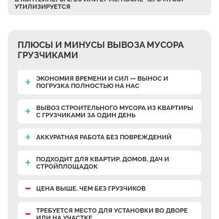
УТИЛИЗИРУЕТСЯ
Верхнее Велино
Ивановка
Становое
ПЛЮСЫ И МИНУСЫ ВЫВОЗА МУСОРА
Нижнее Велино
ГРУЗЧИКАМИ
Шилово
ЭКОНОМИЯ ВРЕМЕНИ И СИЛ — ВЫНОС И
Каменное Тяжино
ПОГРУЗКА ПОЛНОСТЬЮ НА НАС
Паткино
ВЫВОЗ СТРОИТЕЛЬНОГО МУСОРА ИЗ КВАРТИРЫ
Зелёная Слобода
С ГРУЗЧИКАМИ
ЗА ОДИН ДЕНЬ
Апариха
АККУРАТНАЯ РАБОТА
БЕЗ ПОВРЕЖДЕНИЙ
Прудки
ПОДХОДИТ ДЛЯ КВАРТИР, ДОМОВ, ДАЧ И
Ильинское
СТРОЙПЛОЩАДОК
Запрудное
ЦЕНА ВЫШЕ, ЧЕМ БЕЗ ГРУЗЧИКОВ
Редькино
Малое Саврасово
ТРЕБУЕТСЯ МЕСТО
ДЛЯ УСТАНОВКИ ВО ДВОРЕ
ИЛИ НА УЧАСТКЕ