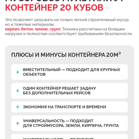
КОНТЕЙНЕР 20 КУБОВ
Чулково
Осеченки
Это позволяет загружать не только легкий строительный мусор,
но и тяжелые материалы:
Поповка
кирпич, бетон, землю, грунт.
Техника рассчитана на большие
нагрузки и полностью соответствует требованиям безопасности.
Донино
Михайловская Слобода
ПЛЮСЫ И МИНУСЫ КОНТЕЙНЕРА 20М³
Кулаково
Дурниха
ВМЕСТИТЕЛЬНЫЙ — ПОДХОДИТ ДЛЯ КРУПНЫХ
ОБЪЕКТОВ
Поповка
Синьково
ОДИН КОНТЕЙНЕР РЕШАЕТ ЗАДАЧУ
БЕЗ ДОПОЛНИТЕЛЬНЫХ РЕЙСОВ
Еганово
Кривцы
ЭКОНОМИЯ НА ТРАНСПОРТЕ И ВРЕМЕНИ
Заозерье
УНИВЕРСАЛЬНОСТЬ — ПОДХОДИТ
Тяжино
ДЛЯ СТРОЙМУСОРА, ЗЕМЛИ, КИРПИЧА, ГРУНТА
Бритово