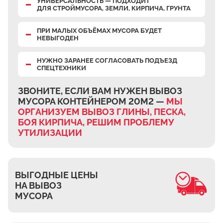
УНИВЕРСАЛЬНОСТЬ — ПОДХОДИТ
Верхнее Велино
ДЛЯ СТРОЙМУСОРА, ЗЕМЛИ, КИРПИЧА, ГРУНТА
Ивановка
ПРИ МАЛЫХ ОБЪЁМАХ МУСОРА БУДЕТ
НЕВЫГОДЕН
Становое
Нижнее Велино
НУЖНО ЗАРАНЕЕ СОГЛАСОВАТЬ ПОДЪЕЗД
СПЕЦТЕХНИКИ
Шилово
Каменное Тяжино
ЗВОНИТЕ, ЕСЛИ ВАМ НУЖЕН ВЫВОЗ
МУСОРА КОНТЕЙНЕРОМ 20М2 —
МЫ
Паткино
ОРГАНИЗУЕМ ВЫВОЗ ГЛИНЫ, ПЕСКА,
Зелёная Слобода
БОЯ КИРПИЧА, РЕШИМ ПРОБЛЕМУ
Апариха
УТИЛИЗАЦИИ
Прудки
Ильинское
ВЫГОДНЫЕ ЦЕНЫ
Запрудное
НА ВЫВОЗ
Редькино
МУСОРА
Малое Саврасово