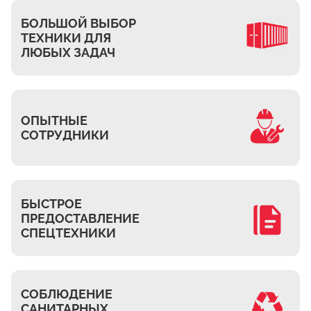
Ждановское
БОЛЬШОЙ ВЫБОР
Жуково
ТЕХНИКИ ДЛЯ
Петровское
ЛЮБЫХ ЗАДАЧ
Подберёзное
Сельцо
КП Новая Европа
ОПЫТНЫЕ
Томилино
СОТРУДНИКИ
Октябрьский
Малаховка
Мирный
БЫСТРОЕ
ПРЕДОСТАВЛЕНИЕ
Токарёво
СПЕЦТЕХНИКИ
Жилино-1
Пехорка
Жилино-2
СОБЛЮДЕНИЕ
Чкалово
САНИТАРНЫХ