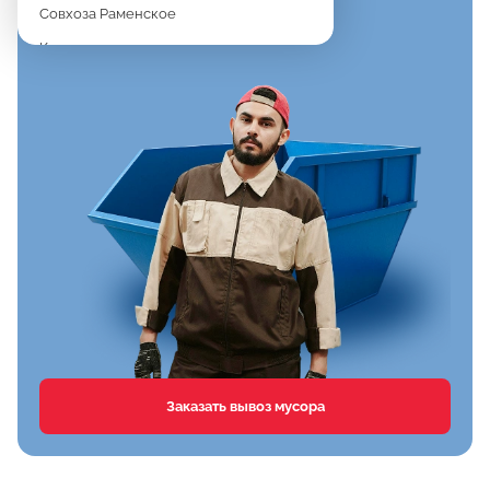
Совхоза Раменское
Константиново
Новое
Дергаево
Верея
Спартак
Клишева
Вялки
Хрипань
Агрохимстанции РАОС
Кузнецово
Сафоново
Заказать вывоз мусора
Тимонино
Первомайка
Дементьево