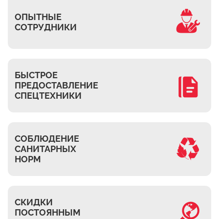
Часовня
ОПЫТНЫЕ
Михнево
СОТРУДНИКИ
Островцы
ДНТ Сосновый Бор
КП Белый берег
БЫСТРОЕ
ПРЕДОСТАВЛЕНИЕ
Верхнее Мячково
СПЕЦТЕХНИКИ
Лыткарино
МЭЗ
Володарского
СОБЛЮДЕНИЕ
САНИТАРНЫХ
НОРМ
СКИДКИ
ПОСТОЯННЫМ