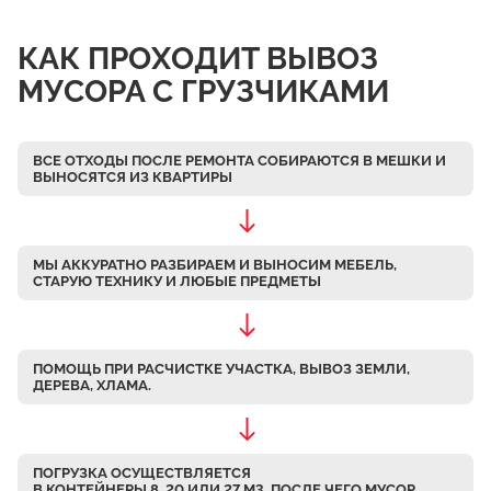
Чулково
КАК ПРОХОДИТ ВЫВОЗ
Осеченки
МУСОРА С ГРУЗЧИКАМИ
Поповка
Донино
ВСЕ ОТХОДЫ ПОСЛЕ РЕМОНТА СОБИРАЮТСЯ В МЕШКИ
И
Михайловская Слобода
ВЫНОСЯТСЯ ИЗ КВАРТИРЫ
Кулаково
Дурниха
МЫ АККУРАТНО РАЗБИРАЕМ
И ВЫНОСИМ МЕБЕЛЬ,
Поповка
СТАРУЮ ТЕХНИКУ И ЛЮБЫЕ ПРЕДМЕТЫ
Синьково
Еганово
ПОМОЩЬ ПРИ РАСЧИСТКЕ УЧАСТКА, ВЫВОЗ ЗЕМЛИ,
Кривцы
ДЕРЕВА, ХЛАМА.
Заозерье
Тяжино
ПОГРУЗКА ОСУЩЕСТВЛЯЕТСЯ
Бритово
В КОНТЕЙНЕРЫ 8, 20 ИЛИ 27 М3, ПОСЛЕ ЧЕГО МУСОР