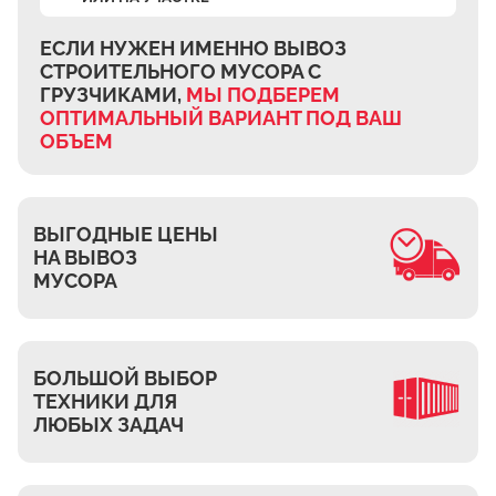
Ждановское
Жуково
ЕСЛИ НУЖЕН ИМЕННО ВЫВОЗ
СТРОИТЕЛЬНОГО МУСОРА
С
Петровское
ГРУЗЧИКАМИ,
МЫ ПОДБЕРЕМ
Подберёзное
ОПТИМАЛЬНЫЙ ВАРИАНТ
ПОД ВАШ
ОБЪЕМ
Сельцо
КП Новая Европа
Томилино
ВЫГОДНЫЕ ЦЕНЫ
Октябрьский
НА ВЫВОЗ
Малаховка
МУСОРА
Мирный
Токарёво
БОЛЬШОЙ ВЫБОР
Жилино-1
ТЕХНИКИ ДЛЯ
Пехорка
ЛЮБЫХ ЗАДАЧ
Жилино-2
Чкалово