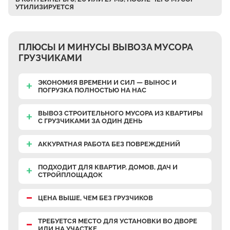
УТИЛИЗИРУЕТСЯ
Верхнее Велино
Ивановка
Становое
ПЛЮСЫ И МИНУСЫ ВЫВОЗА МУСОРА
Нижнее Велино
ГРУЗЧИКАМИ
Шилово
ЭКОНОМИЯ ВРЕМЕНИ И СИЛ — ВЫНОС И
Каменное Тяжино
ПОГРУЗКА ПОЛНОСТЬЮ НА НАС
Паткино
ВЫВОЗ СТРОИТЕЛЬНОГО МУСОРА ИЗ КВАРТИРЫ
Зелёная Слобода
С ГРУЗЧИКАМИ
ЗА ОДИН ДЕНЬ
Апариха
АККУРАТНАЯ РАБОТА
БЕЗ ПОВРЕЖДЕНИЙ
Прудки
ПОДХОДИТ ДЛЯ КВАРТИР, ДОМОВ, ДАЧ И
Ильинское
СТРОЙПЛОЩАДОК
Запрудное
ЦЕНА ВЫШЕ, ЧЕМ БЕЗ ГРУЗЧИКОВ
Редькино
Малое Саврасово
ТРЕБУЕТСЯ МЕСТО
ДЛЯ УСТАНОВКИ ВО ДВОРЕ
ИЛИ НА УЧАСТКЕ