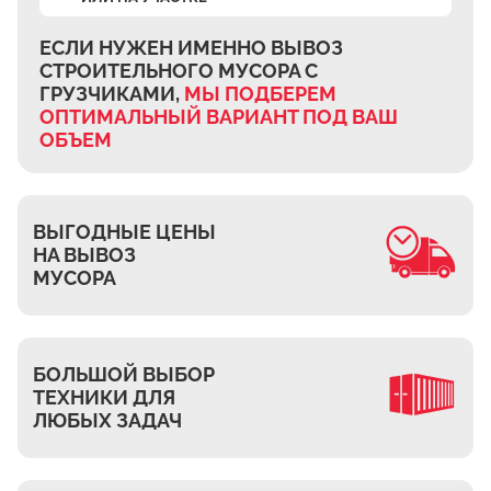
Ждановское
Жуково
ЕСЛИ НУЖЕН ИМЕННО ВЫВОЗ
СТРОИТЕЛЬНОГО МУСОРА
С
Петровское
ГРУЗЧИКАМИ,
МЫ ПОДБЕРЕМ
Подберёзное
ОПТИМАЛЬНЫЙ ВАРИАНТ
ПОД ВАШ
ОБЪЕМ
Сельцо
КП Новая Европа
Томилино
ВЫГОДНЫЕ ЦЕНЫ
Октябрьский
НА ВЫВОЗ
Малаховка
МУСОРА
Мирный
Токарёво
БОЛЬШОЙ ВЫБОР
Жилино-1
ТЕХНИКИ ДЛЯ
Пехорка
ЛЮБЫХ ЗАДАЧ
Жилино-2
Чкалово