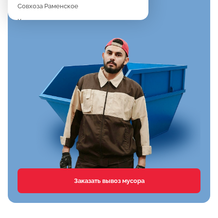
Совхоза Раменское
Константиново
Новое
Дергаево
Верея
Спартак
Клишева
Вялки
Хрипань
Агрохимстанции РАОС
Кузнецово
Сафоново
Заказать вывоз мусора
Тимонино
Первомайка
Дементьево