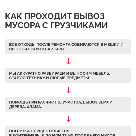
Чулково
КАК ПРОХОДИТ ВЫВОЗ
Осеченки
МУСОРА С ГРУЗЧИКАМИ
Поповка
Донино
ВСЕ ОТХОДЫ ПОСЛЕ РЕМОНТА СОБИРАЮТСЯ В МЕШКИ
И
Михайловская Слобода
ВЫНОСЯТСЯ ИЗ КВАРТИРЫ
Кулаково
Дурниха
МЫ АККУРАТНО РАЗБИРАЕМ
И ВЫНОСИМ МЕБЕЛЬ,
Поповка
СТАРУЮ ТЕХНИКУ И ЛЮБЫЕ ПРЕДМЕТЫ
Синьково
Еганово
ПОМОЩЬ ПРИ РАСЧИСТКЕ УЧАСТКА, ВЫВОЗ ЗЕМЛИ,
Кривцы
ДЕРЕВА, ХЛАМА.
Заозерье
Тяжино
ПОГРУЗКА ОСУЩЕСТВЛЯЕТСЯ
Бритово
В КОНТЕЙНЕРЫ 8, 20 ИЛИ 27 М3, ПОСЛЕ ЧЕГО МУСОР