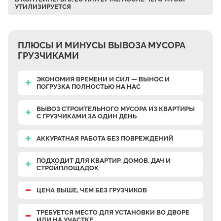
УТИЛИЗИРУЕТСЯ
Верхнее Велино
Ивановка
Становое
ПЛЮСЫ И МИНУСЫ ВЫВОЗА МУСОРА
Нижнее Велино
ГРУЗЧИКАМИ
Шилово
ЭКОНОМИЯ ВРЕМЕНИ И СИЛ — ВЫНОС И
Каменное Тяжино
ПОГРУЗКА ПОЛНОСТЬЮ НА НАС
Паткино
ВЫВОЗ СТРОИТЕЛЬНОГО МУСОРА ИЗ КВАРТИРЫ
Зелёная Слобода
С ГРУЗЧИКАМИ
ЗА ОДИН ДЕНЬ
Апариха
АККУРАТНАЯ РАБОТА
БЕЗ ПОВРЕЖДЕНИЙ
Прудки
ПОДХОДИТ ДЛЯ КВАРТИР, ДОМОВ, ДАЧ И
Ильинское
СТРОЙПЛОЩАДОК
Запрудное
ЦЕНА ВЫШЕ, ЧЕМ БЕЗ ГРУЗЧИКОВ
Редькино
Малое Саврасово
ТРЕБУЕТСЯ МЕСТО
ДЛЯ УСТАНОВКИ ВО ДВОРЕ
ИЛИ НА УЧАСТКЕ