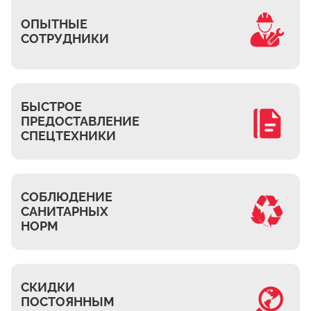
Часовня
ОПЫТНЫЕ
Михнево
СОТРУДНИКИ
Островцы
ДНТ Сосновый Бор
КП Белый берег
БЫСТРОЕ
ПРЕДОСТАВЛЕНИЕ
Верхнее Мячково
СПЕЦТЕХНИКИ
Лыткарино
МЭЗ
Володарского
СОБЛЮДЕНИЕ
САНИТАРНЫХ
НОРМ
СКИДКИ
ПОСТОЯННЫМ