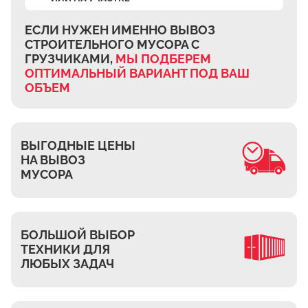
Ждановское
Жуково
ЕСЛИ НУЖЕН ИМЕННО ВЫВОЗ
СТРОИТЕЛЬНОГО МУСОРА
С
Петровское
ГРУЗЧИКАМИ,
МЫ ПОДБЕРЕМ
Подберёзное
ОПТИМАЛЬНЫЙ ВАРИАНТ
ПОД ВАШ
ОБЪЕМ
Сельцо
КП Новая Европа
Томилино
ВЫГОДНЫЕ ЦЕНЫ
Октябрьский
НА ВЫВОЗ
Малаховка
МУСОРА
Мирный
Токарёво
БОЛЬШОЙ ВЫБОР
Жилино-1
ТЕХНИКИ ДЛЯ
Пехорка
ЛЮБЫХ ЗАДАЧ
Жилино-2
Чкалово