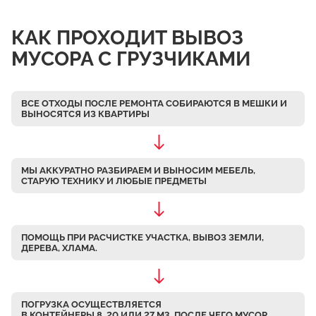
Чулково
КАК ПРОХОДИТ ВЫВОЗ
Осеченки
МУСОРА С ГРУЗЧИКАМИ
Поповка
Донино
ВСЕ ОТХОДЫ ПОСЛЕ РЕМОНТА СОБИРАЮТСЯ В МЕШКИ
И
Михайловская Слобода
ВЫНОСЯТСЯ ИЗ КВАРТИРЫ
Кулаково
Дурниха
МЫ АККУРАТНО РАЗБИРАЕМ
И ВЫНОСИМ МЕБЕЛЬ,
Поповка
СТАРУЮ ТЕХНИКУ И ЛЮБЫЕ ПРЕДМЕТЫ
Синьково
Еганово
ПОМОЩЬ ПРИ РАСЧИСТКЕ УЧАСТКА, ВЫВОЗ ЗЕМЛИ,
Кривцы
ДЕРЕВА, ХЛАМА.
Заозерье
Тяжино
ПОГРУЗКА ОСУЩЕСТВЛЯЕТСЯ
Бритово
В КОНТЕЙНЕРЫ 8, 20 ИЛИ 27 М3, ПОСЛЕ ЧЕГО МУСОР