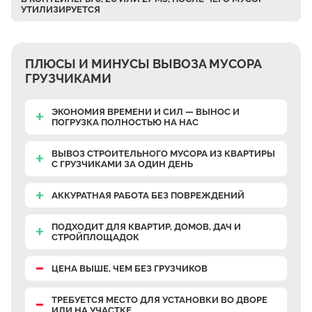
УТИЛИЗИРУЕТСЯ
Верхнее Велино
Ивановка
Становое
ПЛЮСЫ И МИНУСЫ ВЫВОЗА МУСОРА
Нижнее Велино
ГРУЗЧИКАМИ
Шилово
ЭКОНОМИЯ ВРЕМЕНИ И СИЛ — ВЫНОС И
Каменное Тяжино
ПОГРУЗКА ПОЛНОСТЬЮ НА НАС
Паткино
ВЫВОЗ СТРОИТЕЛЬНОГО МУСОРА ИЗ КВАРТИРЫ
Зелёная Слобода
С ГРУЗЧИКАМИ
ЗА ОДИН ДЕНЬ
Апариха
АККУРАТНАЯ РАБОТА
БЕЗ ПОВРЕЖДЕНИЙ
Прудки
ПОДХОДИТ ДЛЯ КВАРТИР, ДОМОВ, ДАЧ И
Ильинское
СТРОЙПЛОЩАДОК
Запрудное
ЦЕНА ВЫШЕ, ЧЕМ БЕЗ ГРУЗЧИКОВ
Редькино
Малое Саврасово
ТРЕБУЕТСЯ МЕСТО
ДЛЯ УСТАНОВКИ ВО ДВОРЕ
ИЛИ НА УЧАСТКЕ