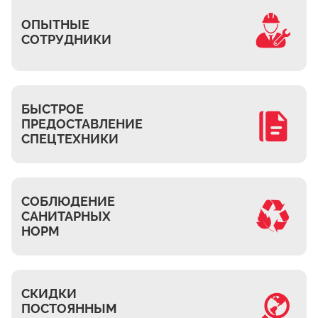
Часовня
ОПЫТНЫЕ
Михнево
СОТРУДНИКИ
Островцы
ДНТ Сосновый Бор
КП Белый берег
БЫСТРОЕ
ПРЕДОСТАВЛЕНИЕ
Верхнее Мячково
СПЕЦТЕХНИКИ
Лыткарино
МЭЗ
Володарского
СОБЛЮДЕНИЕ
САНИТАРНЫХ
НОРМ
СКИДКИ
ПОСТОЯННЫМ