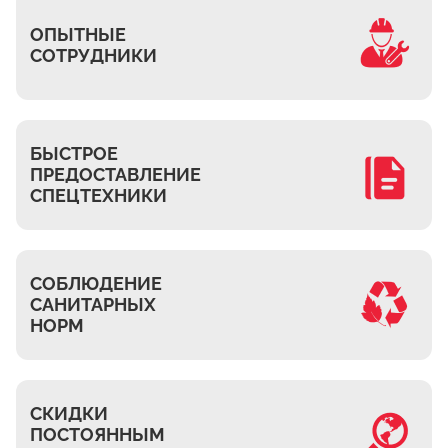
Часовня
ОПЫТНЫЕ
Михнево
СОТРУДНИКИ
Островцы
ДНТ Сосновый Бор
КП Белый берег
БЫСТРОЕ
ПРЕДОСТАВЛЕНИЕ
Верхнее Мячково
СПЕЦТЕХНИКИ
Лыткарино
МЭЗ
Володарского
СОБЛЮДЕНИЕ
САНИТАРНЫХ
НОРМ
СКИДКИ
ПОСТОЯННЫМ