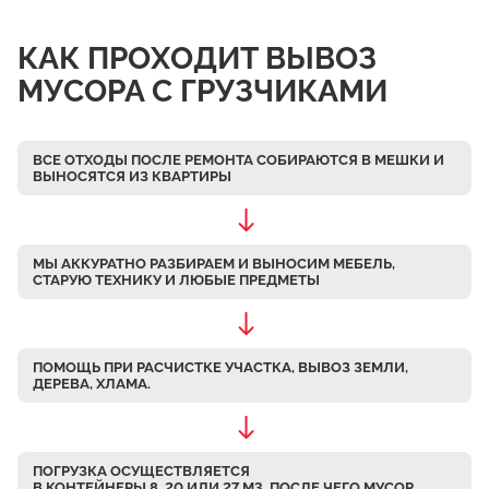
Чулково
КАК ПРОХОДИТ ВЫВОЗ
Осеченки
МУСОРА С ГРУЗЧИКАМИ
Поповка
Донино
ВСЕ ОТХОДЫ ПОСЛЕ РЕМОНТА СОБИРАЮТСЯ В МЕШКИ
И
Михайловская Слобода
ВЫНОСЯТСЯ ИЗ КВАРТИРЫ
Кулаково
Дурниха
МЫ АККУРАТНО РАЗБИРАЕМ
И ВЫНОСИМ МЕБЕЛЬ,
Поповка
СТАРУЮ ТЕХНИКУ И ЛЮБЫЕ ПРЕДМЕТЫ
Синьково
Еганово
ПОМОЩЬ ПРИ РАСЧИСТКЕ УЧАСТКА, ВЫВОЗ ЗЕМЛИ,
Кривцы
ДЕРЕВА, ХЛАМА.
Заозерье
Тяжино
ПОГРУЗКА ОСУЩЕСТВЛЯЕТСЯ
Бритово
В КОНТЕЙНЕРЫ 8, 20 ИЛИ 27 М3, ПОСЛЕ ЧЕГО МУСОР