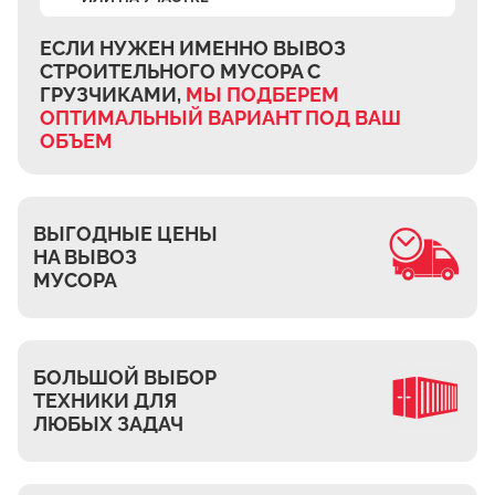
Ждановское
Жуково
ЕСЛИ НУЖЕН ИМЕННО ВЫВОЗ
СТРОИТЕЛЬНОГО МУСОРА
С
Петровское
ГРУЗЧИКАМИ,
МЫ ПОДБЕРЕМ
Подберёзное
ОПТИМАЛЬНЫЙ ВАРИАНТ
ПОД ВАШ
ОБЪЕМ
Сельцо
КП Новая Европа
Томилино
ВЫГОДНЫЕ ЦЕНЫ
Октябрьский
НА ВЫВОЗ
Малаховка
МУСОРА
Мирный
Токарёво
БОЛЬШОЙ ВЫБОР
Жилино-1
ТЕХНИКИ ДЛЯ
Пехорка
ЛЮБЫХ ЗАДАЧ
Жилино-2
Чкалово