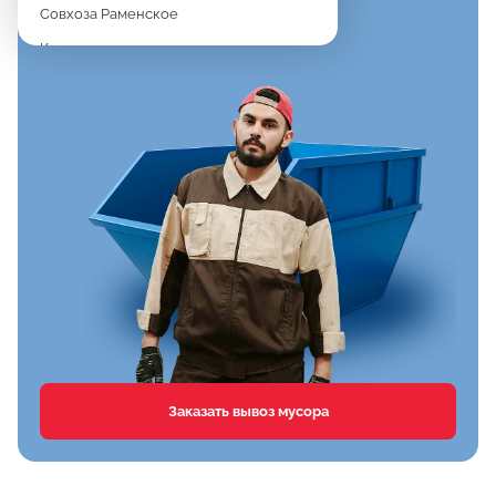
Совхоза Раменское
Константиново
Новое
Дергаево
Верея
Спартак
Клишева
Вялки
Хрипань
Агрохимстанции РАОС
Кузнецово
Сафоново
Заказать вывоз мусора
Тимонино
Первомайка
Дементьево