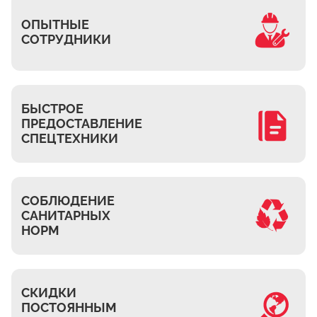
Часовня
ОПЫТНЫЕ
Михнево
СОТРУДНИКИ
Островцы
ДНТ Сосновый Бор
КП Белый берег
БЫСТРОЕ
ПРЕДОСТАВЛЕНИЕ
Верхнее Мячково
СПЕЦТЕХНИКИ
Лыткарино
МЭЗ
Володарского
СОБЛЮДЕНИЕ
САНИТАРНЫХ
НОРМ
СКИДКИ
ПОСТОЯННЫМ