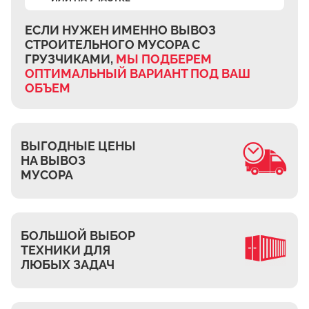
Ждановское
Жуково
ЕСЛИ НУЖЕН ИМЕННО ВЫВОЗ
СТРОИТЕЛЬНОГО МУСОРА
С
Петровское
ГРУЗЧИКАМИ,
МЫ ПОДБЕРЕМ
Подберёзное
ОПТИМАЛЬНЫЙ ВАРИАНТ
ПОД ВАШ
ОБЪЕМ
Сельцо
КП Новая Европа
Томилино
ВЫГОДНЫЕ ЦЕНЫ
Октябрьский
НА ВЫВОЗ
Малаховка
МУСОРА
Мирный
Токарёво
БОЛЬШОЙ ВЫБОР
Жилино-1
ТЕХНИКИ ДЛЯ
Пехорка
ЛЮБЫХ ЗАДАЧ
Жилино-2
Чкалово