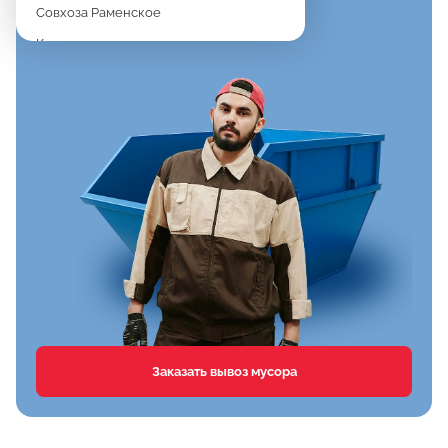
Совхоза Раменское
Константиново
Новое
Дергаево
Верея
Спартак
Клишева
Вялки
Хрипань
Агрохимстанции РАОС
Кузнецово
Сафоново
Заказать вывоз мусора
Тимонино
Первомайка
Дементьево