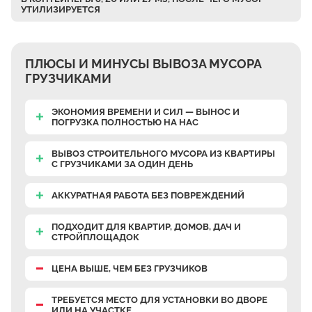
УТИЛИЗИРУЕТСЯ
Верхнее Велино
Ивановка
Становое
ПЛЮСЫ И МИНУСЫ ВЫВОЗА МУСОРА
Нижнее Велино
ГРУЗЧИКАМИ
Шилово
ЭКОНОМИЯ ВРЕМЕНИ И СИЛ — ВЫНОС И
Каменное Тяжино
ПОГРУЗКА ПОЛНОСТЬЮ НА НАС
Паткино
ВЫВОЗ СТРОИТЕЛЬНОГО МУСОРА ИЗ КВАРТИРЫ
Зелёная Слобода
С ГРУЗЧИКАМИ
ЗА ОДИН ДЕНЬ
Апариха
АККУРАТНАЯ РАБОТА
БЕЗ ПОВРЕЖДЕНИЙ
Прудки
ПОДХОДИТ ДЛЯ КВАРТИР, ДОМОВ, ДАЧ И
Ильинское
СТРОЙПЛОЩАДОК
Запрудное
ЦЕНА ВЫШЕ, ЧЕМ БЕЗ ГРУЗЧИКОВ
Редькино
Малое Саврасово
ТРЕБУЕТСЯ МЕСТО
ДЛЯ УСТАНОВКИ ВО ДВОРЕ
ИЛИ НА УЧАСТКЕ