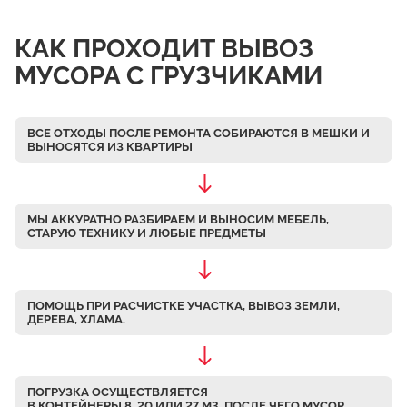
Чулково
КАК ПРОХОДИТ ВЫВОЗ
Осеченки
МУСОРА С ГРУЗЧИКАМИ
Поповка
Донино
ВСЕ ОТХОДЫ ПОСЛЕ РЕМОНТА СОБИРАЮТСЯ В МЕШКИ
И
Михайловская Слобода
ВЫНОСЯТСЯ ИЗ КВАРТИРЫ
Кулаково
Дурниха
МЫ АККУРАТНО РАЗБИРАЕМ
И ВЫНОСИМ МЕБЕЛЬ,
Поповка
СТАРУЮ ТЕХНИКУ И ЛЮБЫЕ ПРЕДМЕТЫ
Синьково
Еганово
ПОМОЩЬ ПРИ РАСЧИСТКЕ УЧАСТКА, ВЫВОЗ ЗЕМЛИ,
Кривцы
ДЕРЕВА, ХЛАМА.
Заозерье
Тяжино
ПОГРУЗКА ОСУЩЕСТВЛЯЕТСЯ
Бритово
В КОНТЕЙНЕРЫ 8, 20 ИЛИ 27 М3, ПОСЛЕ ЧЕГО МУСОР